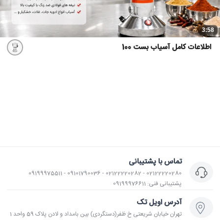
3:58
اطلاعات کامل آسیاب بست 100
تماس با پشتیبانی
02122220280 - 02122220282 - 09101790036 - 09199975511
پشتیبانی فنی: 09199976611
آدرس اویل تک
تهران خیابان شریعتی خ ظفر(دستگردی) بین بامداد و لادن پلاک 59 واحد 1