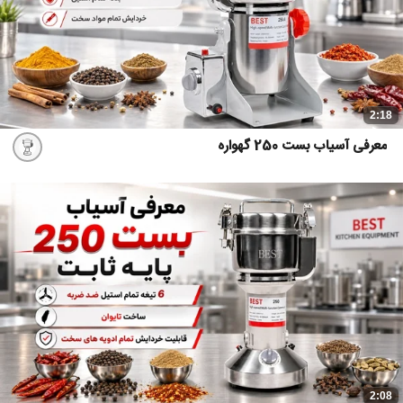
2:18
معرفی آسیاب بست 250 گهواره
2:08