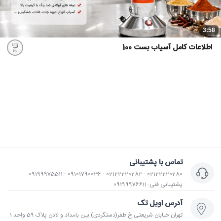
3:58
اطلاعات کامل آسیاب بست 100
تماس با پشتیبانی
02122220280 - 02122220282 - 09101790036 - 09199975511
پشتیبانی فنی: 09199976611
آدرس اویل تک
تهران خیابان شریعتی خ ظفر(دستگردی) بین بامداد و لادن پلاک 59 واحد 1