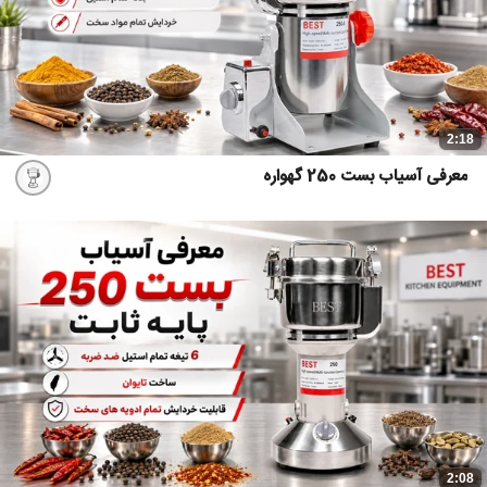
2:18
معرفی آسیاب بست 250 گهواره
2:08