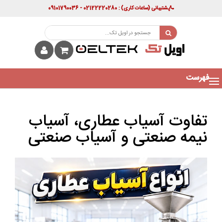
پشتیبانی
(ساعات کاری)
: 02122220280 - 09101790036
فهرست
تفاوت آسیاب عطاری، آسیاب
نیمه صنعتی و آسیاب صنعتی