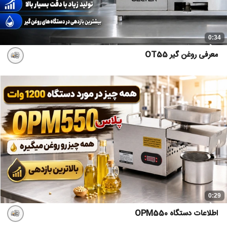
0:34
معرفی روغن گیر OT55
0:29
اطلاعات دستگاه OPM550