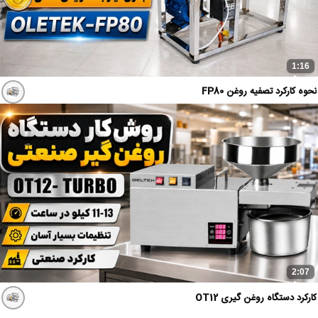
1:16
نحوه کارکرد تصفیه روغن FP80
2:07
کارکرد دستگاه روغن گیری OT12