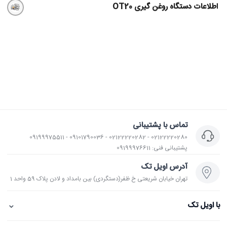
اطلاعات دستگاه روغن گیری OT20
تماس با پشتیبانی
02122220280 - 02122220282 - 09101790036 - 09199975511
پشتیبانی فنی: 09199976611
آدرس اویل تک
تهران خیابان شریعتی خ ظفر(دستگردی) بین بامداد و لادن پلاک 59 واحد 1
⌄
با اویل تک