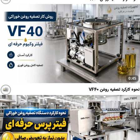
0:45
نحوه کارکرد تصفیه روغن VF40