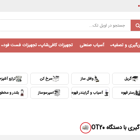
‌گیری و تصفیه
آسیاب صنعتی
تجهیزات کافی‌شاپ
تجهیزات فست فود
گریل
وافل ساز
سرخ کن
ترازو آشپزخ
رستر قهوه
آسیاب و گرایندر قهوه
اسپرسوساز
بلندر و مخط
ری با دستگاه OT20