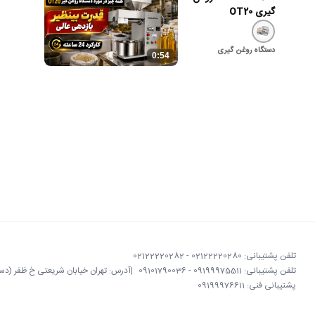
گیری OT20
دستگاه روغن گیری
0:54
تلفن پشتیبانی: 02122220280 - 02122220282
تلفن پشتیبانی: 09199975511 - 09101790036
|
آدرس: تهران خیابان شریعتی خ ظفر (دستگردی)
پشتیبانی فنی: 09199976611