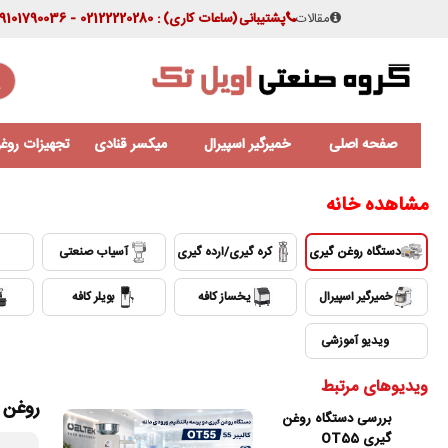
مقالات
پشتیبانی
(ساعات کاری)
: 02122220280 - 09101790036
صفحه اصلی
خمیرگیر اسپیرال
میکسر قنادی
تجهیزات روغن
مشاهده خانه
دستگاه روغن گیری
کره گیری/ارده گیری
آسیاب صنعتی
خمیرگیر اسپیرال
یخساز کافه
بویلر کافه
ویدیو آموزشی
ویدیوهای مرتبط
روغن گی
بررسی دستگاه روغن
گیری OT55