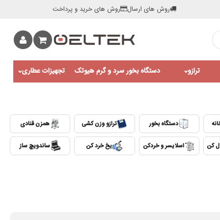
روش های ارسال
روش های خرید و پرداخت
ترازو
دستگاه بخور سرد و گرم هیوتک
تجهیزات عطاری
انه
دستگاه بخور
ترازو وزن کشی
همزن قنادی
ول کن
اسلایسر و خردکن
یخ خرد کن
ساندویچ ساز