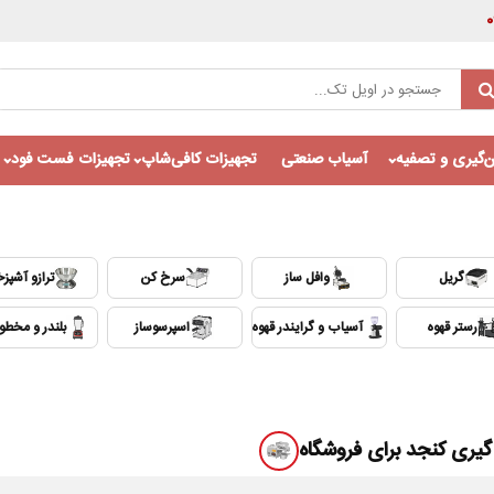
‌گیری و تصفیه
آسیاب صنعتی
تجهیزات کافی‌شاپ
تجهیزات فست فود
گریل
وافل ساز
سرخ کن
ترازو آشپزخ
رستر قهوه
آسیاب و گرایندر قهوه
اسپرسوساز
بلندر و مخط
Auto
1x
گیری کنجد برای فروشگاه