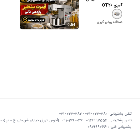
گیری OT20
دستگاه روغن گیری
0:54
تلفن پشتیبانی: 02122220280 - 02122220282
تلفن پشتیبانی: 09199975511 - 09101790036
|
آدرس: تهران خیابان شریعتی خ ظفر (دستگردی)
پشتیبانی فنی: 09199976611