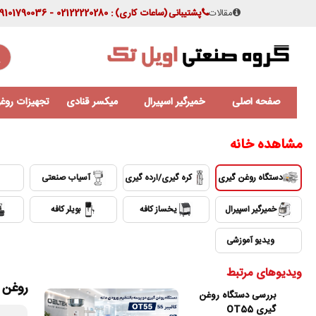
مقالات
پشتیبانی
(ساعات کاری)
: 02122220280 - 09101790036
صفحه اصلی
خمیرگیر اسپیرال
میکسر قنادی
تجهیزات روغن
مشاهده خانه
دستگاه روغن گیری
کره گیری/ارده گیری
آسیاب صنعتی
خمیرگیر اسپیرال
یخساز کافه
بویلر کافه
⛶
ویدیو آموزشی
ویدیوهای مرتبط
روغن 
بررسی دستگاه روغن
گیری OT55