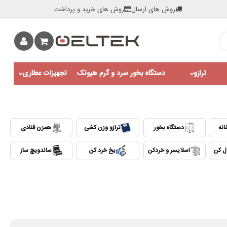
روش های ارسال
روش های خرید و پرداخت
ترازو
دستگاه بخور سرد و گرم هیوتک
تجهیزات عطاری
انه
دستگاه بخور
ترازو وزن کشی
همزن قنادی
ول کن
اسلایسر و خردکن
یخ خرد کن
ساندویچ ساز
0:00 / 2:05