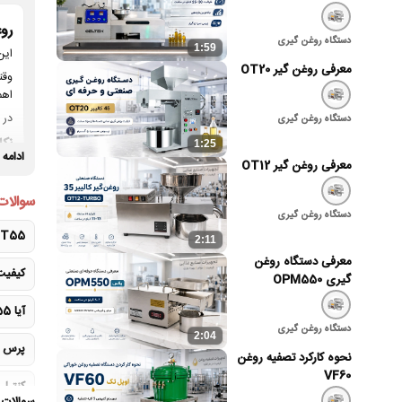
روغ
دستگاه روغن گیری
1:59
این
معرفی روغن گیر OT20
اهم
در 
دستگاه روغن گیری
نکا
1:25
ادامه
معرفی روغن گیر OT12
سوالات
دستگاه روغن گیری
OT55 برای روغن‌گیری کنجد فروشگاهی چه
2:11
معرفی دستگاه روغن
کیفیت ک
گیری OPM550
آیا OT55 برای روغن‌گیری کنجد روزانه مناسب است؟
دستگاه روغن گیری
2:04
پرس سرد ک
نحوه کارکرد تصفیه روغن
VF60
کنترل 