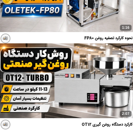
1:16
نحوه کارکرد تصفیه روغن FP80
2:07
کارکرد دستگاه روغن گیری OT12