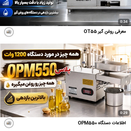
0:34
معرفی روغن گیر OT55
0:29
اطلاعات دستگاه OPM550