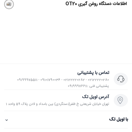
اطلاعات دستگاه روغن گیری OT20
تماس با پشتیبانی
02122220280 - 02122220282 - 09101790036 - 09199975511
پشتیبانی فنی: 09199976611
آدرس اویل تک
تهران خیابان شریعتی خ ظفر(دستگردی) بین بامداد و لادن پلاک 59 واحد 1
⌄
با اویل تک