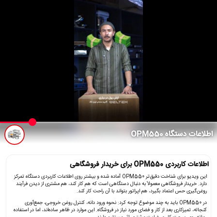
اطلاعات دستگاه OPM550
اطلاعات کاربردی OPM550 برای خریدار فروشگاهی
این ویدیو برای شناخت دقیق‌تر OPM550 آماده شده و بیشتر روی اطلاعات کاربردی دستگاه تمرکز
دارد. خریدار فروشگاهی معمولاً به دنبال دستگاهی است که هم کار کند، هم مشتری از دیدن فرآیند
روغن‌گیری حس اعتماد بگیرد، هم اپراتور بتواند با آن راحت کار کند.
در OPM550 باید به چند موضوع توجه کرد: نحوه ورود دانه، کنترل روغن خروجی، جمع‌آوری
کنجاله، تمیزکاری بعد از کار و فضای مورد نیاز در فروشگاه. این موارد در ظاهر ساده‌اند، اما در استفاده