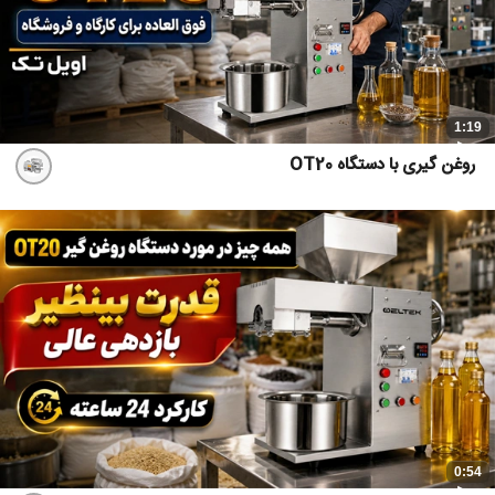
1:19
روغن گیری با دستگاه OT20
0:54