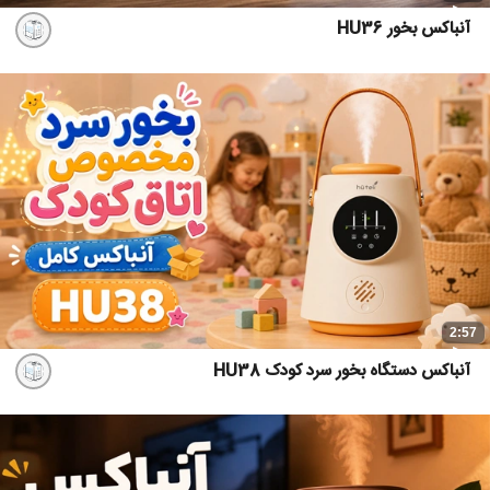
آنباکس بخور HU36
2:57
آنباکس دستگاه بخور سرد کودک HU38