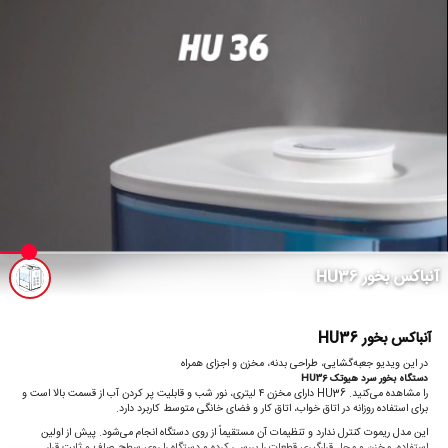
آنباکس بخور HU36
آنباکس بخور HU36
در این ویدیو جعبه‌گشایی، طراحی بدنه، مخزن و اجزای همراه
دستگاه بخور سرد هیوتک HU36
را مشاهده می‌کنید. HU36 دارای مخزن ۴ لیتری، نور شب و قابلیت پر کردن آب از قسمت بالا است و
برای استفاده روزانه در اتاق خواب، اتاق کار و فضای خانگی متوسط کاربرد دارد.
این مدل ریموت کنترل ندارد و تنظیمات آن مستقیماً از روی دستگاه انجام می‌شود. پیش از اولین
استفاده، مخزن و محل قرارگیری قطعات را بررسی کرده و دستگاه را روی سطح صاف و ثابت قرار