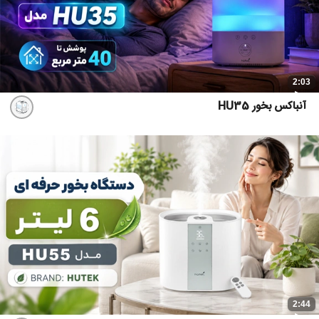
2:03
آنباکس بخور HU35
2:44