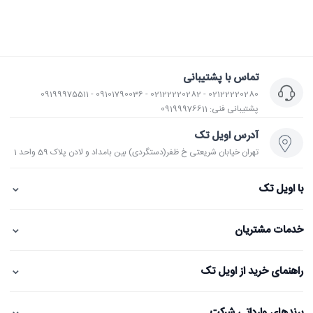
تماس با پشتیبانی
02122220280 - 02122220282 - 09101790036 - 09199975511
پشتیبانی فنی: 09199976611
آدرس اویل تک
تهران خیابان شریعتی خ ظفر(دستگردی) بین بامداد و لادن پلاک 59 واحد 1
⌄
با اویل تک
⌄
خدمات مشتریان
⌄
راهنمای خرید از اویل تک
⌄
برندهای وارداتی شرکت