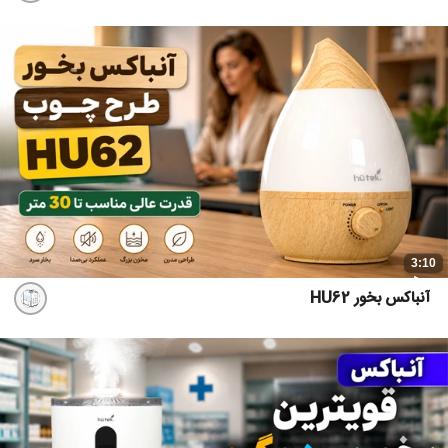
3:10
آنباکس بخور HU62