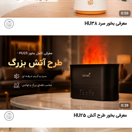
0:50
معرفی بخور سرد HU38
0:39
معرفی بخور طرح آتش HU25