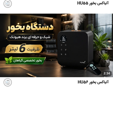
آنباکس بخور HU55
2:34
آنباکس بخور HU56