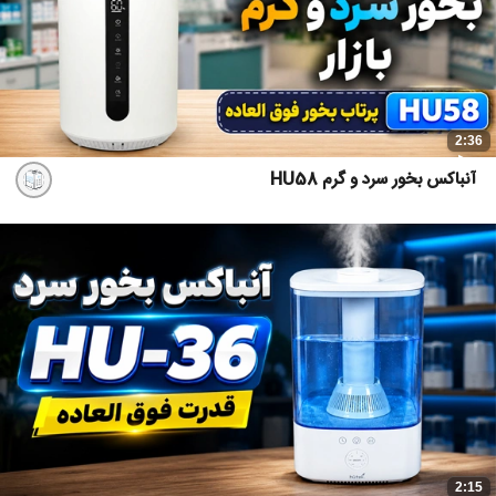
2:36
آنباکس بخور سرد و گرم HU58
2:15