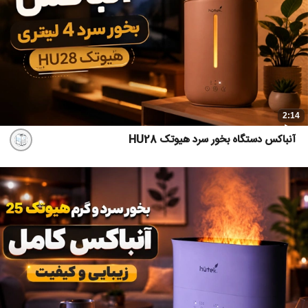
2:14
آنباکس دستگاه بخور سرد هیوتک HU28