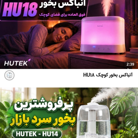
2:39
آنباکس بخور کوچک HU18