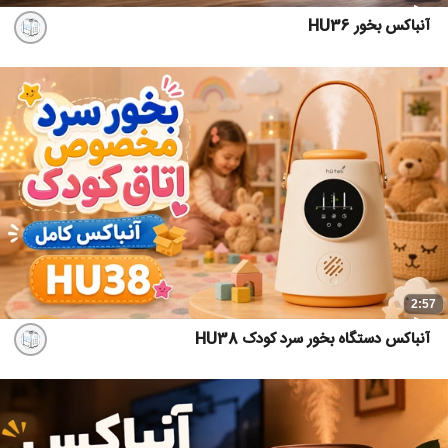
آنباکس بخور HU36
2:57
آنباکس دستگاه بخور سرد کودک HU38