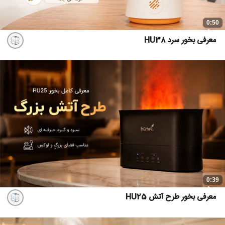
0:50
معرفی بخور سرد HU38
0:39
معرفی بخور طرح آتش HU25