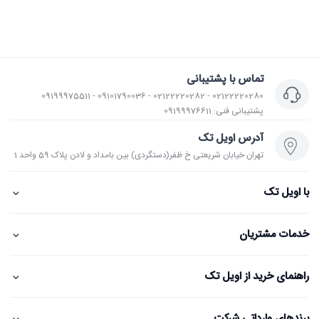
تماس با پشتیبانی
02122220280 - 02122220282 - 09101790036 - 09199975511
پشتیبانی فنی: 09199976611
آدرس اویل تک
تهران خیابان شریعتی خ ظفر(دستگردی) بین بامداد و لادن پلاک 59 واحد 1
⌄
با اویل تک
⌄
خدمات مشتریان
⌄
راهنمای خرید از اویل تک
⌄
برندهای وارداتی شرکت