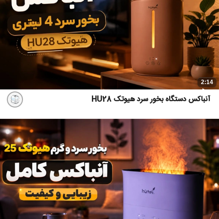
2:14
آنباکس دستگاه بخور سرد هیوتک HU28