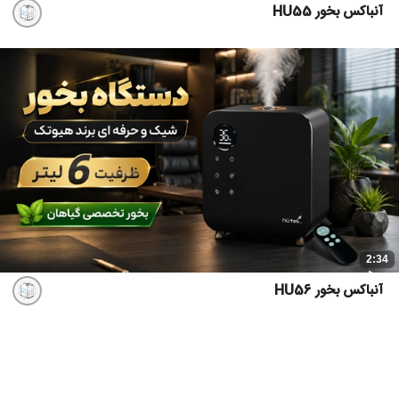
آنباکس بخور HU55
2:34
آنباکس بخور HU56