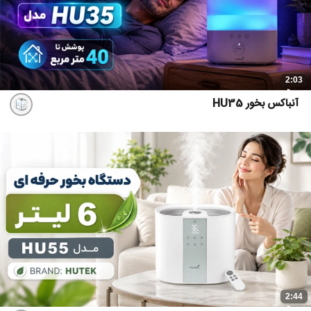
2:03
آنباکس بخور HU35
2:44