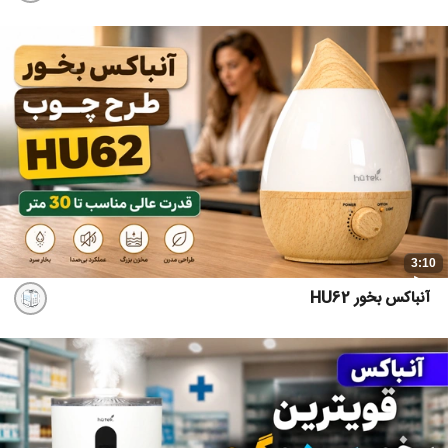
3:10
آنباکس بخور HU62