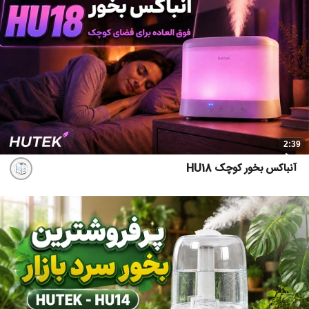
2:39
آنباکس بخور کوچک HU18