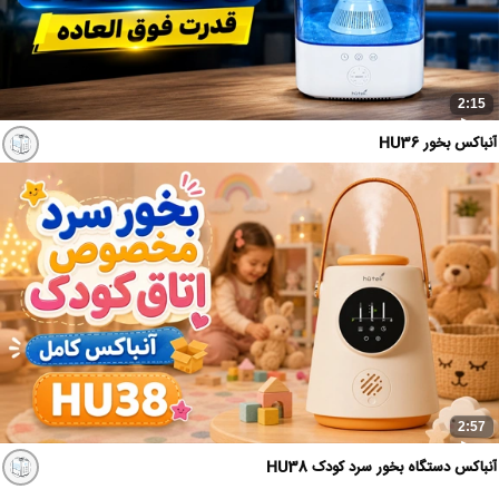
2:15
آنباکس بخور HU36
2:57
آنباکس دستگاه بخور سرد کودک HU38