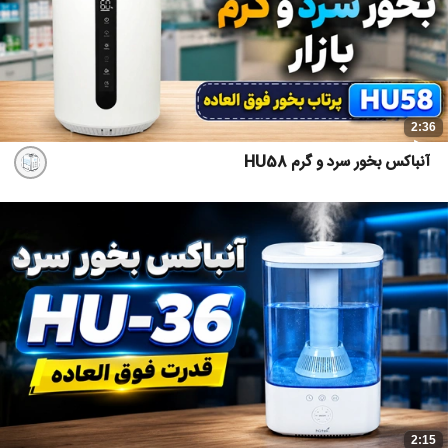
2:36
آنباکس بخور سرد و گرم HU58
2:15