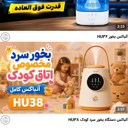
2:15
آنباکس بخور HU36
2:57
آنباکس دستگاه بخور سرد کودک HU38