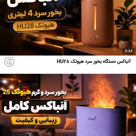
2:14
آنباکس دستگاه بخور سرد هیوتک HU28