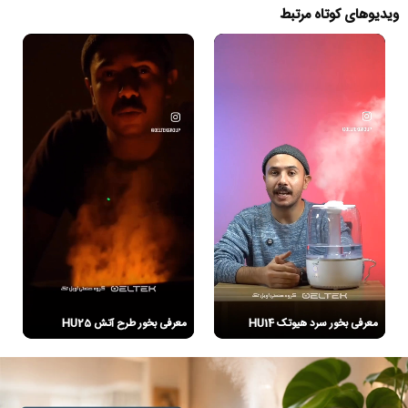
ویدیوهای کوتاه مرتبط
معرفی بخور سرد هیوتک HU14
معرفی بخور طرح آتش HU25