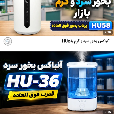
2:36
آنباکس بخور سرد و گرم HU58
2:15