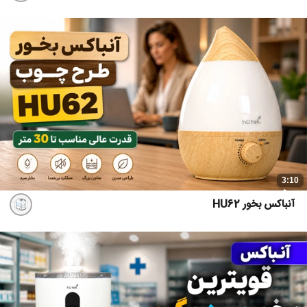
3:10
آنباکس بخور HU62