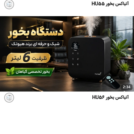
آنباکس بخور HU55
2:34
آنباکس بخور HU56