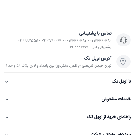
تماس با پشتیبانی
02122220280 - 02122220282 - 09101790036 - 09199975511
پشتیبانی فنی: 09199976611
آدرس اویل تک
تهران خیابان شریعتی خ ظفر(دستگردی) بین بامداد و لادن پلاک 59 واحد 1
⌄
با اویل تک
⌄
خدمات مشتریان
⌄
راهنمای خرید از اویل تک
⌄
برندهای وارداتی شرکت