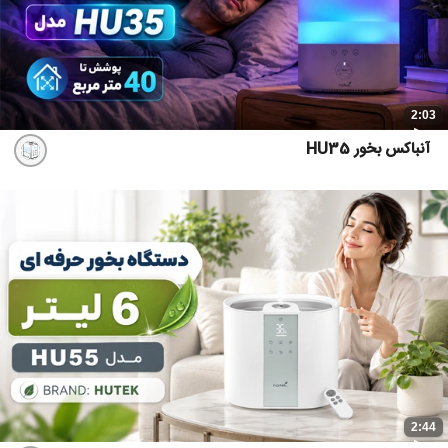
2:03
آنباکس بخور HU35
2:44