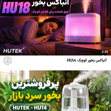
2:39
آنباکس بخور کوچک HU18