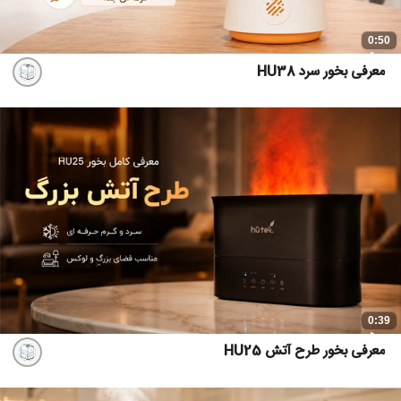
0:50
معرفی بخور سرد HU38
0:39
معرفی بخور طرح آتش HU25