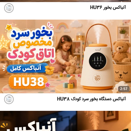
آنباکس بخور HU36
2:57
آنباکس دستگاه بخور سرد کودک HU38