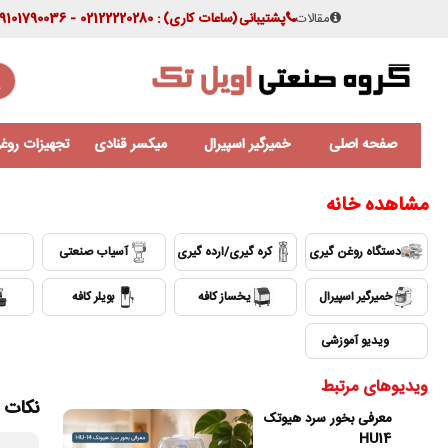
مقالات
پشتیبانی
(ساعات کاری)
: 02122220280 - 09101790036
صفحه اصلی
خمیرگیر اسپیرال
میکسر قنادی
تجهیزات روغن
مشاهده خانه
دستگاه روغن گیری
کره گیری/ارده گیری
آسیاب صنعتی
خمیرگیر اسپیرال
یخساز کافه
بویلر کافه
⛶
ویدیو آموزشی
ویدیوهای مرتبط
نکات 
معرفی بخور سرد هیوتک
HU14