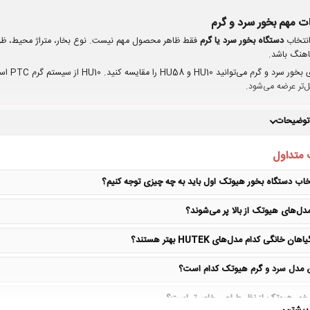
ت مهم بخور سرد و گرم
انتخاب
دستگاه بخور سرد یا گرم
فقط ظاهر محصول مهم نیست. نوع بخار، متراژ محیط، ظرف
هنگ باشد.
ل‌تر عرضه می‌شود.
انتخاب سریع بر اساس نیاز
 توضیحات
بخور سرد و گرم:
HU10 و HU58
ریموت کنترل:
HU10، HU22، HU55، HU56 و HU58
 متداول
فضای کوچک و استفاده شخصی:
HU18
تخاب دستگاه بخور هیوتک اول باید به چه چیزی توجه کنیم؟
اتاق کودک:
HU38
گیاهان و بخاردهی قوی‌تر:
HU55 و HU56
دل‌های هیوتک از بالا پر می‌شوند؟
بدون نور شب:
HU10 و HU45
هان خانگی کدام مدل‌های HUTEK بهتر هستند؟
 خرید این ۴ مورد را مشخص کنید
دا متراژ اتاق، نیاز به بخور گرم، ظرفیت مخزن و ضرورت ریموت کنترل را مشخص کنید. مخز
ن مدل سرد و گرم هیوتک کدام است؟
 سطح صاف و ثابت، دور از وسایل حساس به رطوبت قرار بگیرند.
بخور هیوتک از نظر طراحی خاص‌تر است؟