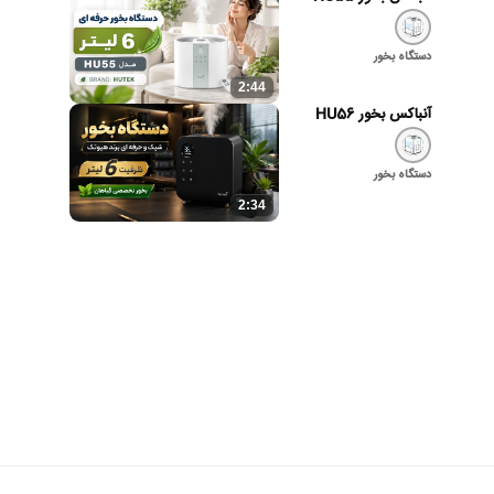
دستگاه بخور
2:44
آنباکس بخور HU56
دستگاه بخور
2:34