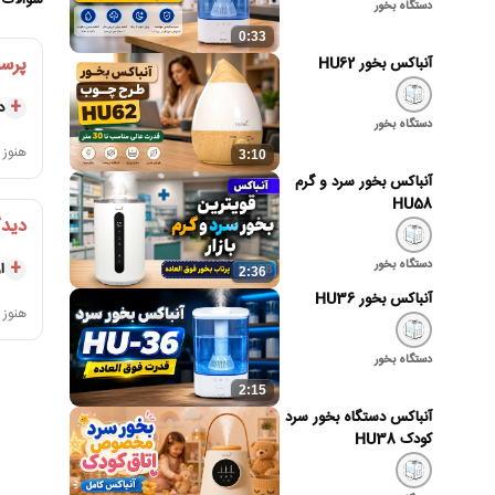
سوالات 
دستگاه بخور
کدام 
0:33
پرسش
آنباکس بخور HU62
آیا همه مدل‌های
د
گاران
دستگاه بخور
هنوز 
3:10
آنباکس بخور سرد و گرم
HU58
دیدگ
دستگاه بخور
ا
2:36
آنباکس بخور HU36
هنوز 
دستگاه بخور
2:15
آنباکس دستگاه بخور سرد
کودک HU38