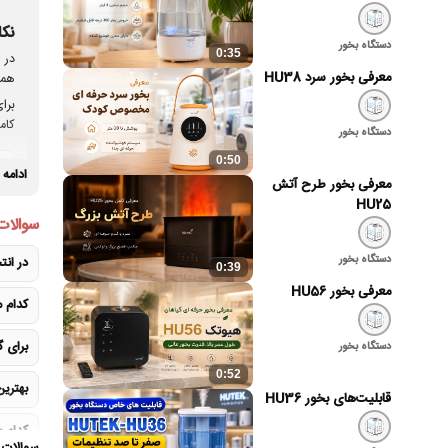
نکا
دستگاه بخور
0:35
در 
معرفی بخور سرد HU38
هما
کام
دستگاه بخور
0:50
ادامه
معرفی بخور طرح آتش
HU25
سوالات
دستگاه بخور
در ان
0:39
معرفی بخور HU56
کدام م
برای گیا
دستگاه بخور
قبل از
0:52
ابت
بهتری
قابلیت‌های بخور HU36
روی
کدام 