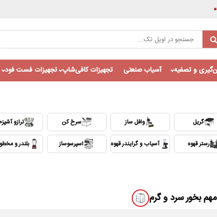
‌گیری و تصفیه
آسیاب صنعتی
تجهیزات کافی‌شاپ
تجهیزات فست فود
گریل
وافل ساز
سرخ کن
ترازو آشپزخ
رستر قهوه
آسیاب و گرایندر قهوه
اسپرسوساز
بلندر و مخط
Auto
1x
مهم بخور سرد و گرم