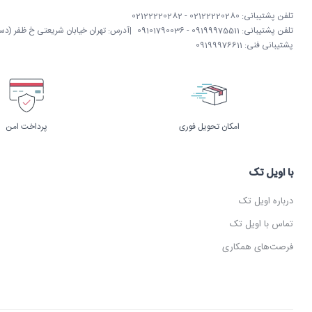
تلفن پشتیبانی: 02122220280 - 02122220282
تلفن پشتیبانی: 09199975511 - 09101790036
|
آدرس: تهران خیابان شریعتی خ ظفر (دستگردی)
پشتیبانی فنی: 09199976611
امکان تحویل فوری
پرداخت امن
با اویل تک
درباره اویل تک
تماس با اویل تک
فرصت‌های همکاری