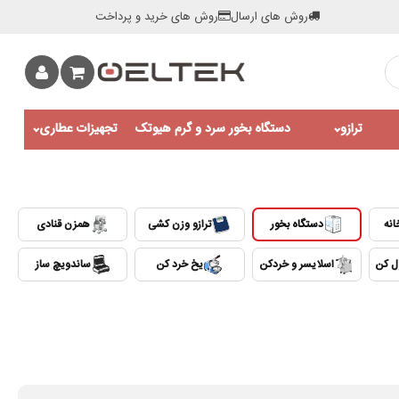
روش های ارسال
روش های خرید و پرداخت
ترازو
دستگاه بخور سرد و گرم هیوتک
تجهیزات عطاری
انه
دستگاه بخور
ترازو وزن کشی
همزن قنادی
ول کن
اسلایسر و خردکن
یخ خرد کن
ساندویچ ساز
0:00 / 0:25