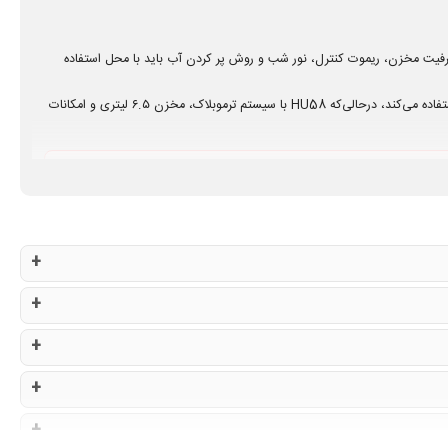
یت مخزن، ریموت کنترل، نور شب و روش پر کردن آب باید با محل استفاده
برای بخور سرد و گرم می‌توانید HU10 و HU58 را مقایسه کنید. HU10 از سیستم گرم PTC استفاده می‌کند، درحالی‌که HU58 با سیستم ترموبلاک، مخزن ۶.۵ لیتری و امکانات
ن بزرگ همیشه برای اتاق کوچک مناسب‌تر نیست و تمام دستگاه‌های بخور باید