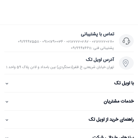
تماس با پشتیبانی
02122220280 - 02122220282 - 09101790036 - 09199975511
پشتیبانی فنی: 09199976611
آدرس اویل تک
تهران خیابان شریعتی خ ظفر(دستگردی) بین بامداد و لادن پلاک 59 واحد 1
⌄
با اویل تک
⌄
خدمات مشتریان
⌄
راهنمای خرید از اویل تک
⌄
برندهای وارداتی شرکت