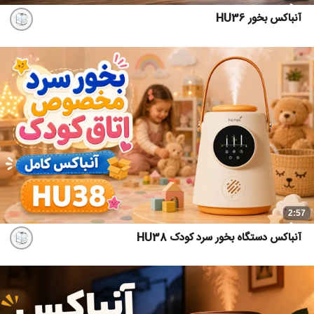
آنباکس بخور HU36
2:57
آنباکس دستگاه بخور سرد کودک HU38