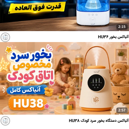
2:15
آنباکس بخور HU36
2:57
آنباکس دستگاه بخور سرد کودک HU38