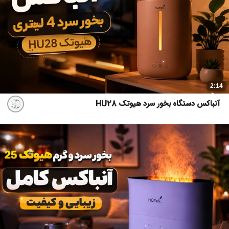
2:14
آنباکس دستگاه بخور سرد هیوتک HU28