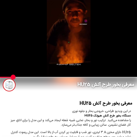
معرفی بخور طرح آتش HU25
معرفی بخور طرح آتش HU25
در این ویدیو طراحی، خروجی بخار و جلوه نوری
دستگاه بخور طرح آتش هیوتک HU25
را مشاهده می‌کنید. ترکیب نور و بخار، نمایی شبیه شعله ایجاد می‌کند و این مدل را برای اتاق، میز
کار، فضای نشیمن، سالن زیبایی و کافه جذاب‌تر می‌سازد.
HU25 دارای مخزن ۳.۵ لیتری، نور شب و قابلیت پر کردن آب از بالا است. این مدل ریموت کنترل
ندارد و باید روی سطح صاف و ثابت، دور از وسایل حساس به رطوبت قرار بگیرد.