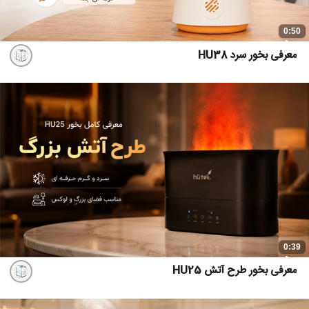
0:50
معرفی بخور سرد HU38
0:39
معرفی بخور طرح آتش HU25