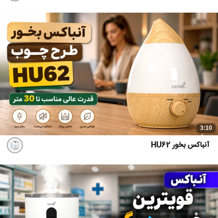
3:10
آنباکس بخور HU62