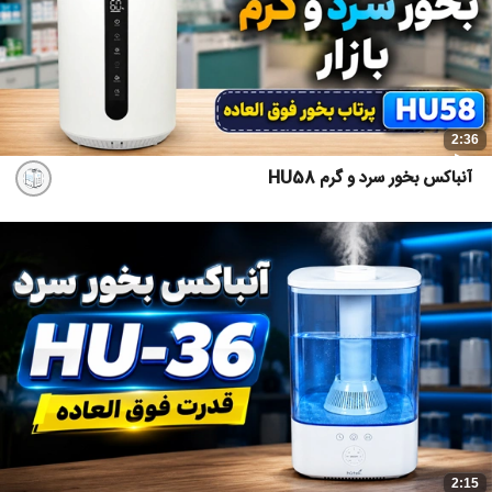
2:36
آنباکس بخور سرد و گرم HU58
2:15