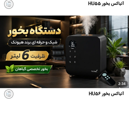
آنباکس بخور HU55
2:34
آنباکس بخور HU56