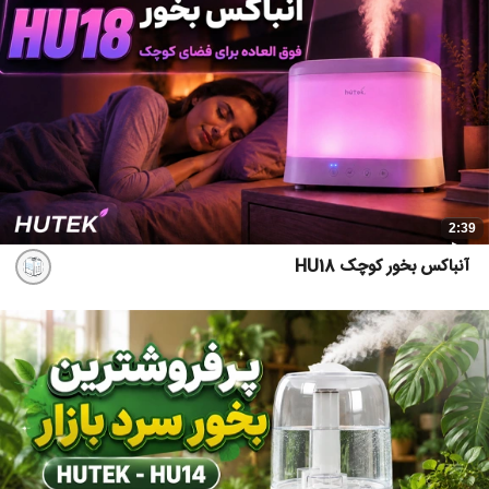
2:39
آنباکس بخور کوچک HU18