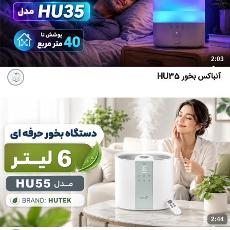
2:03
آنباکس بخور HU35
2:44