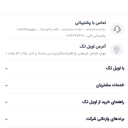
تماس با پشتیبانی
02122220280 - 02122220282 - 09101790036 - 09199975511
پشتیبانی فنی: 09199976611
آدرس اویل تک
تهران خیابان شریعتی خ ظفر(دستگردی) بین بامداد و لادن پلاک 59 واحد 1
⌄
با اویل تک
⌄
خدمات مشتریان
⌄
راهنمای خرید از اویل تک
⌄
برندهای وارداتی شرکت