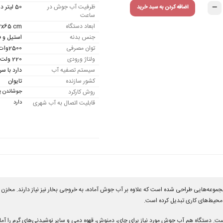
−
ظرفیت آب جوش در
50 لیتر درساعت
اضافه کردن به سبد خرید
ساعت
ابعاد دستگاه
2x65 cm
جنس بدنه
استیل و ف
توان مصرفی
2500وات
ولتاژ ورودی
220 ولت
سیستم تصفیه آب
دارد با سر
کشور سازنده
تایوان
روش کارکرد
جوشاندن پل
قابلیت اتصال به آب شهری
دارد
ست. دستگاه هم آب جوش مورد نیاز برای چای، دمنوش، قهوه دمی و سایر نوشیدنی‌های گرم را آماده 