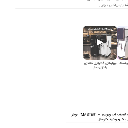
از / تیپاکس / چاپار
ری هوشمند
بویلرهای 18 لیتری کافه ای
با نازل بخار
با سیستم تصفیه آب ورودی – (MASTER) بویلر
و شیرجوش(بخارساز)