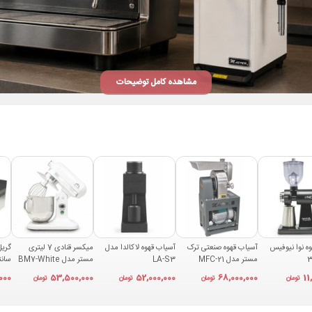
مشاهده کامل توضیحات
 را به‌صورت مداوم و دستی پر کند. وجود سیستم تصفیه آب و روش جوشاندن پله‌ای نیز برای اس
رود آب و برداشت مصرف‌کننده، عملکرد منظم‌تری داشته باشد.
ه نوا نیوفیس
آسیاب قهوه صنعتی ترک
آسیاب قهوه لاکالدا مدل
میکسر قنادی 7 لیتری
مستر مدل MFC-21
LA-S3
مستر مدل BM7-White
05A
000
53,500,000
52,000,000
68,000,000
11
تومان
تومان
تومان
تومان
اطلاعات دستگاه