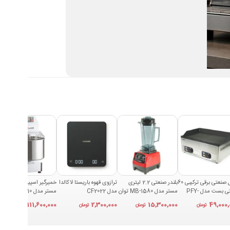
این مدل از بویلرهای مستر با مخزن ۱۸ لیتری ساخته شده و طبق مشخصات دستگاه، در هر ساعت توانایی آماده‌سازی تا ۵۰ لیتر آب جوش را دارد. این دو عدد مفهوم متفاوتی دارند: ۱۸ لیتر ظرفیت مخزن دستگاه است، در حالی
تفاده منظم در محیط‌های کاری در نظر گرفته شده است. این
گریل صنعتی برقی ترکیبی 60
بلندر صنعتی 2.2 لیتری
ترازوی قهوه باریستا لاکالدا
خمیرگیر اسپیرال 10 لیتری
سانتی بست مدل PFY-
مستر مدل MB-1580 توان
مدل CF2022
مستر مدل SM10
7
1850 وات
111,600,000
2,300,000
15,300,000
49,000,
تومان
تومان
تومان
تومان