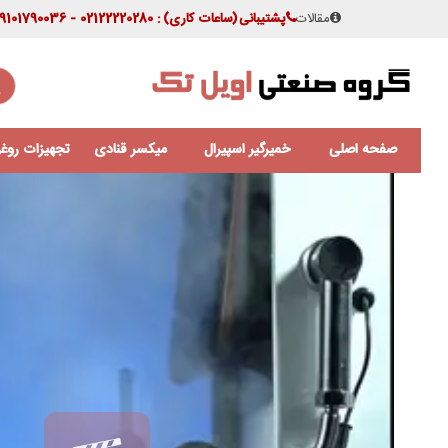
مقالات
پشتیبانی
(ساعات کاری)
: 02122220280 - 09101790036
صفحه اصلی
خمیرگیر اسپیرال
میکسر قنادی
تجهیزات روغن