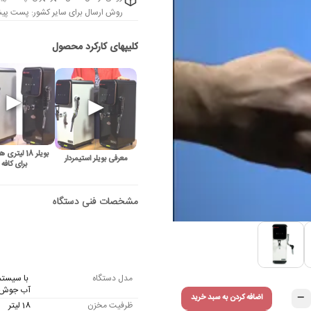
روش ارسال برای سایر کشور: پست پیشت
بویلر 18 لیت
معرفی بویلر استیمردار
برای کافه
مدل دستگاه
آب جوش 
−
اضافه کردن به سبد خرید
ظرفیت مخزن
18 لیتر