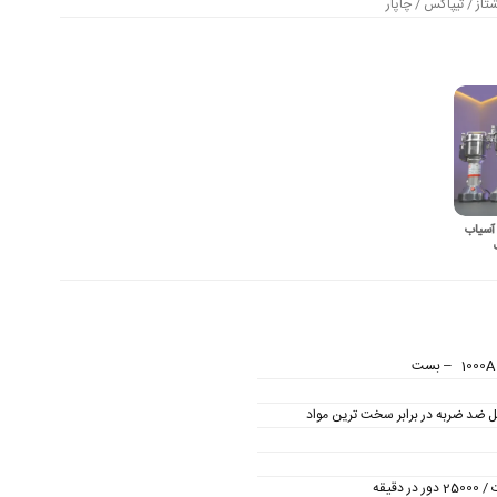
از / تیپاکس / چاپار
آسیاب
ل ضد ضربه در برابر سخت ترین مواد