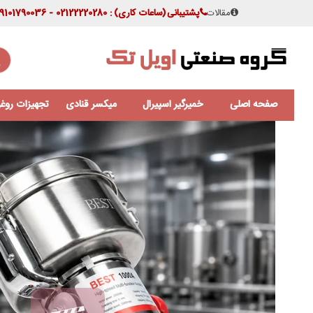
مقالات
پشتیبانی
(ساعات کاری)
: 02122220280 - 09101790036
صفحه اصلی
خمیرگیر اسپیرال
میکسر قنادی
تجهیزات روغن