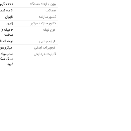
وزن / ابعاد دستگاه
7070 گرم / 23x24x36 سانتی متر
ضمانت
6 ماه ضمانت موتور و 10 سال خدمات پس از فروش
کشور سازنده
تایوان
کشور سازنده موتور
ژاپن
نوع تیغه
سخت
لوازم جانبی
تیغه اضافه
تجهیزات ایمنی
میکروسویی
قابلیت خردایش
تمام
مواد 
سنگ نمک –
غیره