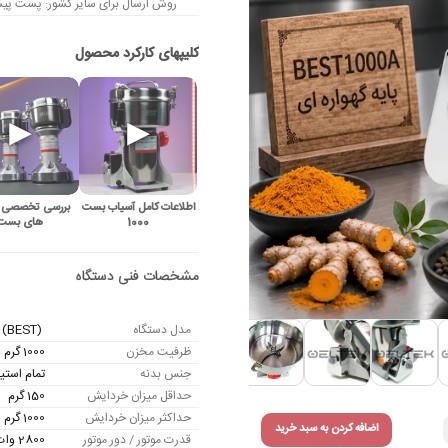
روش ارسال برای سایر کشور: پست پیشت
اطلاعات کامل آسیاب بست
بررسی تخصصی 
1000
های بست
مدل دستگاه
(BEST) 1000A – بست
ظرفیت مخزن
1000 گرم
جنس بدنه
تمام استی
حداقل میزان خردایش
150 گرم
حداکثر میزان خردایش
1000 گرم
اضافه کردن به سبد خرید
قدرت موتور / دور موتور
2800 وات / 25000 دور در دقیقه