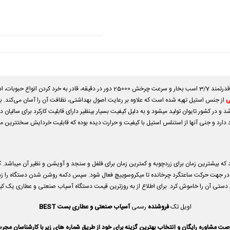
آسیاب عطاری 1000گرم گهواره ای بست BEST1000A با یک موتور قدرتمند 3/7 اسب بخار و سرعت 
ی
از جنس استیل تهیه شده است که علاوه بر رعایت اصول بهداشتی، نظافت آن را آسان می‌کند. با 
 برای تمام ادویجات بین 40 تا 80 ثانیه میباشد که بیشترین زمان برای زردچوبه و کمترین زمان برای فلفل و سنجد و آویشن و 
ر جهت حرکت ساعتگرد چرخانده تا میکروسوییچ فعال شود. سپس دکمه روشن شدن دستگاه را زده بر
ستی آن را خاموش کرد. برای اطلاع از به روزترین قیمت دستگاه آسیاب صنعتی و عطاری یک کیلو
اویل تک
فروشنده
رسمی
آسیاب صنعتی و عطاری بست BEST
صت مشاوره رایگان و انتخاب بهترین گزینه برای خود از طریق شماره های زیر با کارشناسان مجرب