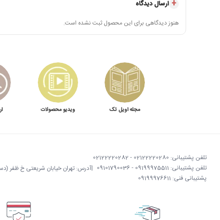
ارسال دیدگاه
هنوز دیدگاهی برای این محصول ثبت نشده است.
مجله اویل تک
ویدیو محصولات
ار
تلفن پشتیبانی: 02122220280 - 02122220282
تلفن پشتیبانی: 09199975511 - 09101790036
|
آدرس: تهران خیابان شریعتی خ ظفر (دستگردی)
پشتیبانی فنی: 09199976611