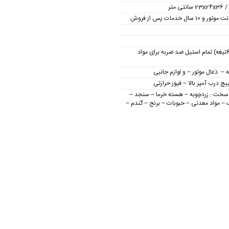
3 تیغه ( 6تیغه) تمام استیل ضد ضربه برای مواد
 – ذغال موتور – و لوازم جانبی
چ درب آمپر بالا – فیوز حرارتی
سخت : زردچوبه – هسته خرما – سنجد –
 مواد معدنی – حبوبات – برنج – گندم –