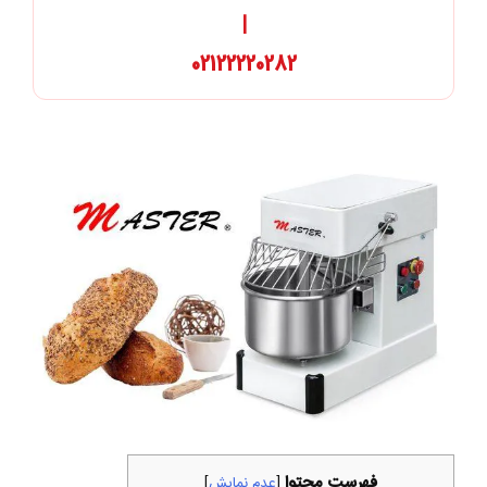
|
02122220282
فهرست محتوا
[
عدم نمایش
]