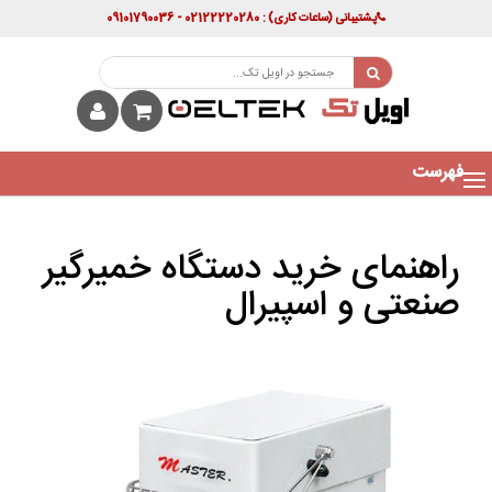
پشتیبانی
(ساعات کاری)
: 02122220280 - 09101790036
فهرست
راهنمای خرید دستگاه خمیرگیر
صنعتی و اسپیرال