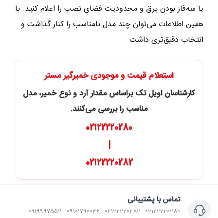
یا سه‌فاز بودن برق و محدودیت فضای نصب را اعلام کنید. با
همین اطلاعات می‌توان چند مدل نامناسب را کنار گذاشت و
انتخاب دقیق‌تری داشت.
استعلام قیمت و موجودی خمیرگیر مستر
کارشناسان اویل تک براساس مقدار آرد و نوع خمیر، مدل
مناسب را بررسی می‌کنند.
02122220280
|
02122220282
تماس با پشتیبانی
02122220280 - 02122220282 - 09101790036 - 09199975511