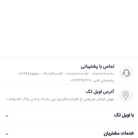
تماس با پشتیبانی
02122220280 - 02122220282 - 09101790036 - 09199975511
پشتیبانی فنی: 09199976611
آدرس اویل تک
تهران خیابان شریعتی خ ظفر(دستگردی) بین بامداد و لادن پلاک 59 واحد 1
⌄
با اویل تک
⌄
خدمات مشتریان