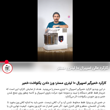
کارکرد عالی اسپیرال 10 لیتری مستر
کارکرد خمیرگیر اسپیرال ۱۰ لیتری مستر؛ ورز دادن یکنواخت خمیر
در این ویدیو کارکرد خمیرگیر اسپیرال ۱۰ لیتری مستر را می‌بینید. هدف از نمایش کارکرد این است که
خریدار فقط ظاهر دستگاه را نبیند و متوجه شود حرکت بازوی اسپیرال و کاسه چطور روی جمع شدن
خمیر و ورز خوردن یکنواخت اثر می‌گذارد.
در خمیر نان و پیتزا، فقط مخلوط شدن آرد و آب کافی نیست. خمیر باید به اندازه کافی ورز بخورد تا
بافت آن کشسان، منظم و قابل کنترل شود. اگر خمیر کمتر از حد لازم ورز بخورد، کیفیت نهایی نان یا
پیتزا پایین می‌آید؛ اگر بیش از حد یا با فشار زیاد کار شود، خمیر گرم می‌شود و بافت آن آسیب