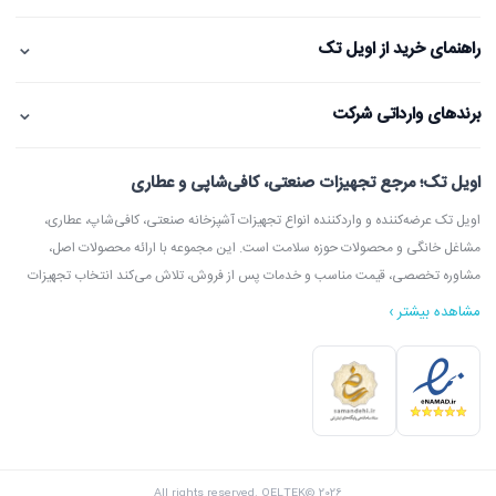
⌄
راهنمای خرید از اویل تک
⌄
برندهای وارداتی شرکت
اویل تک؛ مرجع تجهیزات صنعتی، کافی‌شاپی و عطاری
اویل تک عرضه‌کننده و واردکننده انواع تجهیزات آشپزخانه صنعتی، کافی‌شاپ، عطاری،
مشاغل خانگی و محصولات حوزه سلامت است. این مجموعه با ارائه محصولات اصل،
مشاوره تخصصی، قیمت مناسب و خدمات پس از فروش، تلاش می‌کند انتخاب تجهیزات
مشاهده بیشتر ›
در اویل تک می‌توانید انواع دستگاه آسیاب عطاری، آسیاب قهوه، دستگاه روغن‌گیری،
ارده‌گیری و کره‌گیری، دستگاه بخور، بویلر آب جوش، اسپرسوساز، گریل، سرخ‌کن، خمیرگیر،
اویل تک با امکان مشاوره قبل از خرید، بازدید از شوروم، ارسال سریع به سراسر ایران و
All rights reserved. OELTEK© 2026