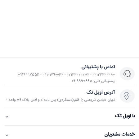
تماس با پشتیبانی
02122220280 - 02122220282 - 09101790036 - 09199975511
پشتیبانی فنی: 09199976611
آدرس اویل تک
تهران خیابان شریعتی خ ظفر(دستگردی) بین بامداد و لادن پلاک 59 واحد 1
⌄
با اویل تک
⌄
خدمات مشتریان