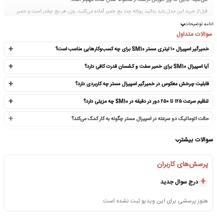
قبل از خرید این مدل باید بدانید روزانه چند بچ خمیر آماده می‌کنید، وزن هر بچ چقدر است و خمیر
شما سبک است یا سنگین. اگر قرار است دستگاه پشت سر هم و با حجم بالا کار کند، از ابتدا باید
ادامه توضیحات
مدل‌های ظرفیت بالاتر را هم بررسی کنید.
سوالات متداول
نکات مهم قبل از خرید
خمیرگیر اسپیرال ۱۰ لیتری مستر SM10 برای چه کسب‌وکارهایی مناسب است؟
مناسب پیتزا، نان فانتزی، رستوران، کافه و شروع کار حرفه‌ای.
برای خمیر، اسپیرال انتخاب دقیق‌تری از میکسر قنادی است.
وزن واقعی خمیر به فرمول، آرد و درصد آب بستگی دارد.
آیا اسپیرال SM10 برای خمیر سفت و کشسان قدرت کافی دارد؟
برای کار پشت سر هم و حجم بالا، مدل بزرگ‌تر انتخاب بهتری است.
قبل از خرید، فضای نصب و حجم تولید روزانه را مشخص کنید.
قابلیت چرخش معکوس در خمیرگیر اسپیرال مستر چه کاربردی دارد؟
صفحات مرتبط:
تنظیم سرعت ۱۲۵ تا ۲۵۰ دور در دقیقه در SM10 چه مزیتی دارد؟
قیمت خمیرگیر اسپیرال ۱۰ لیتری مستر
دسته خمیرگیر اسپیرال اویل تک
راهنمای خرید خمیرگیر اسپیرال
حالت اتوماتیک دو سرعته در اسپیرال مستر چگونه به کار کمک می‌کند؟
آشنایی با انواع خمیرگیر اسپیرال
موتور اینورتردار در خمیرگیر اسپیرال مستر چه اهمیتی دارد؟
برای انتخاب ظرفیت مناسب بر اساس نوع خمیر،
مشاوره خرید خمیرگیر اسپیرال MASTER در اویل تک
سوالات بیشتر
حجم تولید روزانه، مدل ۱۰ لیتری یا ظرفیت‌های بالاتر، با واحد فروش تماس بگیرید.
تلفن:
–
09101790036
02122220280
چرا اسپیرال برای خمیر پیتزا بهتر از میکسر قنادی است؟
تهران – خ شریعتی – خ ظفر – پلاک 59 واحد1
آدرس نمایشگاه و واحد فروش:
پرسش‌های کاربران
آیا خمیرگیر اسپیرال مستر گارانتی دارد؟
درج سوال جدید
چرا اسپیرال مستر تایوان از نظر ارزش خرید مهم است؟
هنوز پرسشی برای این ویدیو ثبت نشده است.
چه زمانی مدل ۱۰ لیتری برای کار ما کوچک می‌شود؟