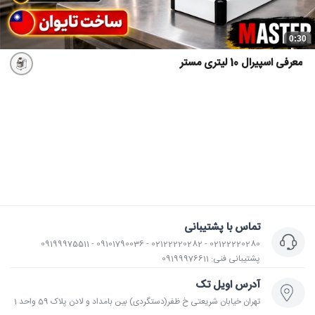
0:30
معرفی اسپیرال 10 لیتری مستر
تماس با پشتیبانی
02122220280 - 02122220282 - 09101790036 - 09199975511
پشتیبانی فنی: 09199976611
آدرس اویل تک
تهران خیابان شریعتی خ ظفر(دستگردی) بین بامداد و لادن پلاک 59 واحد 1