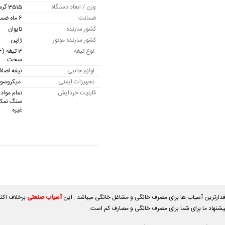
وزن / ابعاد دستگاه
3515 گرم / 19x20x34 سانتی متر
ضمانت
6 ماه ضمانت موتور و 10 سال خدمات پس از فروش
کشور سازنده
تایوان
کشور سازنده موتور
ژاپن
نوع تیغه
سخت
لوازم جانبی
تیغه اضاف
تجهیزات ایمنی
میکروسویی
قابلیت خردایش
تمام مواد
سنگ نمک 
غیره
آسیاب صنعتی
برخلاف اکثر