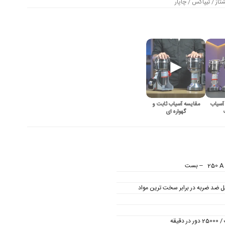
از / تیپاکس / چاپار
آسیاب
مقایسه آسیاب ثابت و
گهواره ای
ل ضد ضربه در برابر سخت ترین مواد