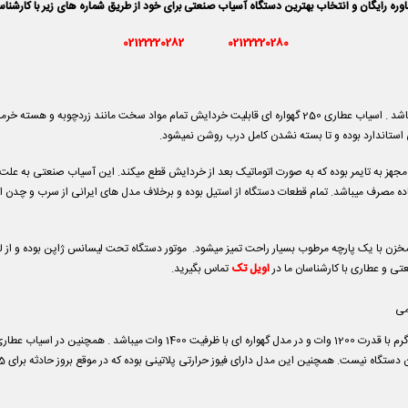
ه رایگان و انتخاب بهترین دستگاه آسیاب صنعتی برای خود از طریق شماره های زیر با کارشنا
02122220282
02122220280
دارای دور موتور 25000 دور واقعی و 1400 وات توان دستگاه می باشد . اسیاب عطاری 250 گهواره ای قابلیت خردایش تما
ی استاندارد بوده و تا بسته نشدن کامل درب روشن نمیشود.
هز به تایمر بوده که به صورت اتوماتیک بعد از خردایش قطع میکند. این آسیاب صنعتی به علت د
عملکرد قطع کرده و بعد از 30 ثانیه مجدد آماده مصرف میباشد. تمام قطعات دستگاه از استیل بوده و برخلاف مدل های ایرا
مخزن با یک پارچه مرطوب بسیار راحت تمیز میشود. موتور دستگاه تحت لیسانس ژاپن بوده و از
تی و عطاری با کارشناسان ما در
اویل تک
تماس بگیرید.
ن دستگاه
نیست. همچنین این مدل دارای فیوز حرارتی پلاتینی بوده که در موقع بروز حادثه برای 15 – 20 ثانیه قطع شده و مجدد با فشار به داخل فعال میشود