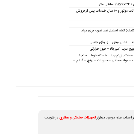
3 تیغه (6تیغه) تمام استیل ضد ضربه برای مواد
ه – ذغال موتور – و لوازم جانبی
چ درب آمپر بالا – فیوز حرارتی
 سخت : زردچوبه – هسته خرما – سنجد –
– مواد معدنی – حبوبات –
برنج – گندم –
 آسیاب های موجود دربازار
تجهیزات صنعتی و عطاری
در ظرفیت