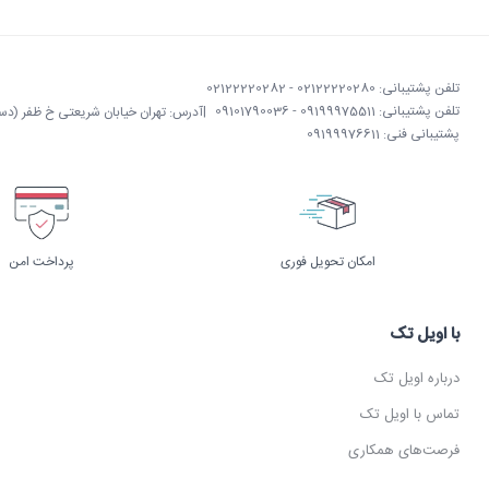
تلفن پشتیبانی: 02122220280 - 02122220282
تلفن پشتیبانی: 09199975511 - 09101790036
|
آدرس: تهران خیابان شریعتی خ ظفر (دستگردی)
پشتیبانی فنی: 09199976611
امکان تحویل فوری
پرداخت امن
با اویل تک
درباره اویل تک
تماس با اویل تک
فرصت‌های همکاری