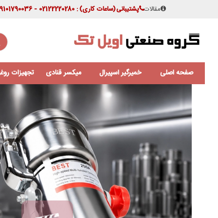
مقالات
پشتیبانی
(ساعات کاری)
: 02122220280 - 09101790036
صفحه اصلی
خمیرگیر اسپیرال
میکسر قنادی
تجهیزات روغن