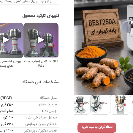
روش ارسال برای سایر کشور: پست پیشت
اطلاعات کامل آسیاب بست
بررسی تخصصی 
250
های بست
مدل دستگاه
(BEST) 250 A – بست
ظرفیت مخزن
250 گرم
جنس بدنه
تمام استی
حداقل میزان خردایش
40 گرم
حداکثر میزان خردایش
250 گرم
اضافه کردن به سبد خرید
قدرت موتور / دور موتور
1400 وات / 25000 دور در دقیقه