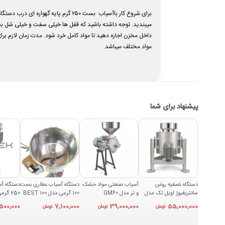
میبندید. توجه داشته باشید که قفل ها خیلی سفت و خیلی شل بسته
داخل مخزن اجازه دهید تا مواد کامل خرد شود. مدت زمان لازم ب
مواد مختلف میباشد
.
پیشنهاد برای شما
دستگاه تصفیه روغن
آسیاب صنعتی مواد خشک
دستگاه آسیاب عطاری بست
دستگاه آ
سانتریفیوژ اویل تک مدل
و تر مدل GM60
100 گرمی مدل BEST 100
250
OFT50
,500,000
7,100,000
39,000,000
55,000,000
تومان
تومان
تومان