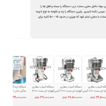
 ۲ گیره تاشو بسیار راحت باز و بسته میشود. بعد از پر کردن مواد داخل مخزن محدد درب دستگاه را بسته و قفل ها را
پس دکمه تایمری پایین دستگاه را زده و باتوجه به نوع ادویه
صدای ادویه جات خشک کامل از بین رفته و صدای برخورد مواد سخت با مخزن تمام شود که چیزی در حدود ۱۵ – ۵۰ ثانیه برای
اه آسیاب عطاری
دستگاه آسیاب عطاری
دستگاه آسیاب عطاری
دستگاه ارده گیر و کره گیر
گهواره ای بست 1000 گرمی
گهواره ای بست 2000 گرمی
گهواره ای بست 3000
سنگی مدل TBM 1600
BES
مدل BEST 2000A
گرمی مدل BEST 3000A
94,000,000
37,000,000
28,500,000
24,500,
تومان
تومان
تومان
تومان