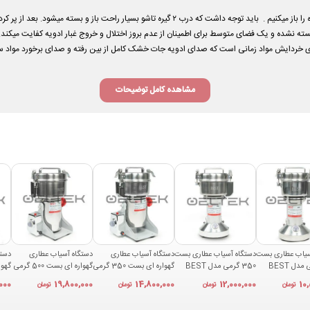
برای شروع کار باآسیاب بست ۲۵۰ گرم پایه گهواره ای درب دستگاه را باز میکنیم . باید توجه داشت که درب
 نشده و یک فضای متوسط برای اطمینان از عدم بروز اختلال و خروج غبار ادویه کفایت میکند. س
رای خردایش مواد زمانی است که
مشاهده کامل توضیحات
سیاب عطاری بست
دستگاه آسیاب عطاری بست
دستگاه آسیاب عطاری
دستگاه آسیاب عطاری
دستگ
250 گرمی مدل BEST
350 گرمی مدل BEST
گهواره ای بست 350 گرمی
گهواره ای بست 500 گرمی
350
مدل BEST 350A
مدل BEST 500A
مدل T 1000A
000
19,800,000
14,800,000
12,000,000
10
تومان
تومان
تومان
تومان