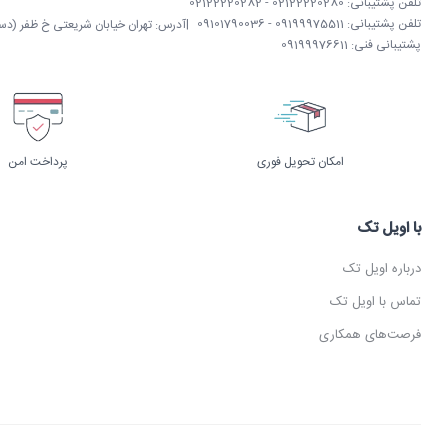
تلفن پشتیبانی: 02122220280 - 02122220282
تلفن پشتیبانی: 09199975511 - 09101790036
|
آدرس: تهران خیابان شریعتی خ ظفر (دستگردی)
پشتیبانی فنی: 09199976611
امکان تحویل فوری
پرداخت امن
با اویل تک
درباره اویل تک
تماس با اویل تک
فرصت‌های همکاری