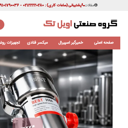
مقالات
پشتیبانی
(ساعات کاری)
: 02122220280 - 09101790036
صفحه اصلی
خمیرگیر اسپیرال
میکسر قنادی
تجهیزات روغن