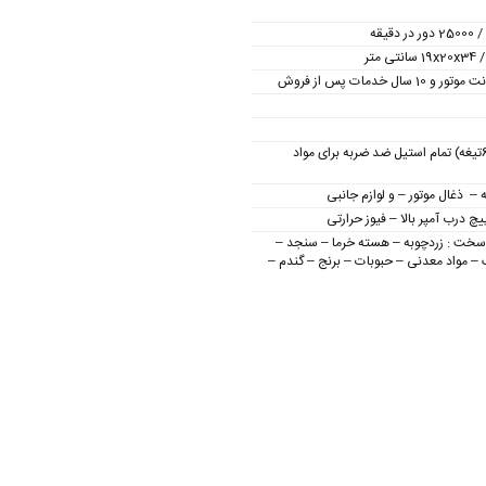
3 تیغه ( 6تیغه) تمام استیل ضد ضربه برای مواد
 – ذغال موتور – و لوازم جانبی
چ درب آمپر بالا – فیوز حرارتی
 سخت : زردچوبه – هسته خرما – سنجد –
 مواد معدنی – حبوبات – برنج – گندم –