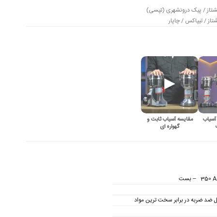
شتاز / پیک درونشهری (تپسی)
از / تیپاکس / چاپار
آسیاب
مقایسه آسیاب ثابت و
گهواره ای
ل ضد ضربه در برابر سخت ترین مواد