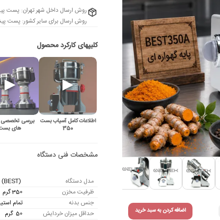
روش ارسال داخل شهر تهران: پست پی
روش ارسال برای سایر کشور: پست پیشت
اطلاعات کامل آسیاب بست
بررسی تخصصی 
350
های بست
مدل دستگاه
(BEST) 350 A – بست
ظرفیت مخزن
350 گرم
جنس بدنه
تمام استی
اضافه کردن به سبد خرید
حداقل میزان خردایش
50 گرم