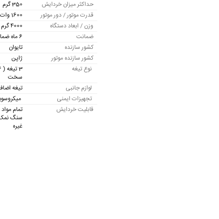
حداکثر میزان خردایش
350 گرم
قدرت موتور / دور موتور
1600 وات / 25000 دور در دقیقه
وزن / ابعاد دستگاه
4000 گرم / 19x20x34 سانتی متر
ضمانت
6 ماه ضمانت موتور و 10 سال خدمات پس از فروش
کشور سازنده
تایوان
کشور سازنده موتور
ژاپن
نوع تیغه
سخت
لوازم جانبی
تیغه اضافه
تجهیزات ایمنی
میکروسویی
قابلیت خردایش
ت
مام مواد
سنگ نمک –
غیره