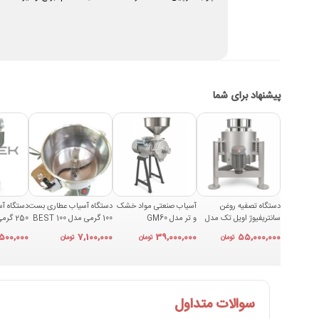
پیشنهاد برای شما
دستگاه تصفیه روغن
آسیاب صنعتی مواد خشک
دستگاه آسیاب عطاری بست
دستگاه آ
سانتریفیوژ اویل تک مدل
و تر مدل GM60
100 گرمی مدل BEST 100
250
OFT50
,500,000
7,100,000
39,000,000
55,000,000
تومان
تومان
تومان
سوالات متداول