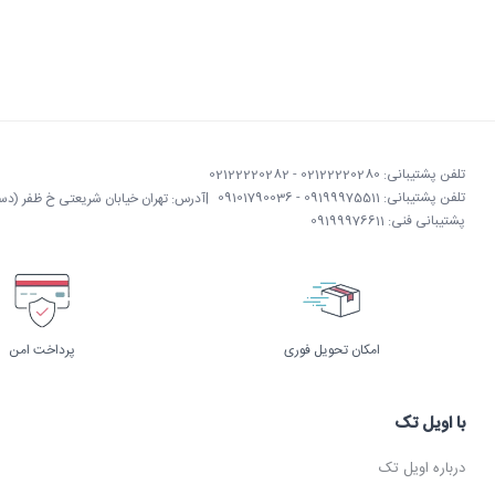
تلفن پشتیبانی: 02122220280 - 02122220282
تلفن پشتیبانی: 09199975511 - 09101790036
|
آدرس: تهران خیابان شریعتی خ ظفر (دستگردی)
پشتیبانی فنی: 09199976611
امکان تحویل فوری
پرداخت امن
با اویل تک
درباره اویل تک