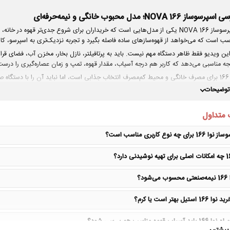
پرسوساز NOVA 166؛ مدل محبوب خانگی و نیمه‌حرفه‌ای
اسپرسوساز NOVA 166 یکی از مدل‌هایی است که خریداران برای شروع جدی‌تر قهوه د
سب است که می‌خواهد از قهوه‌سازهای ساده فاصله بگیرد و تجربه نزدیک‌تری به اسپرسو، کاپو
این ویدیو فقط ظاهر دستگاه مهم نیست. باید به پرتافیلتر، نازل بخار، مخزن آب، فضای قرا
جه مناسبی می‌دهد که کاربر هم درجه آسیاب، مقدار قهوه، تمپ و زمان عصاره‌گیری را درست
نوا 166 برای مصرف خانگی و محیط کم‌مصرف انتخاب جذابی است، اما نباید آن را با دستگاه 
سب اسپرسو، دانه تازه و تمیزکاری منظم هم در نظر گرفته شود.
 توضیحات
 متداول
نکات مهمی که در این ویدیو باید به آن توجه کنید
مناسب مصرف خانگی، دفتر کار و استفاده نیمه‌حرفه‌ای سبک
برای چه نوع کاربری مناسب است؟
بررسی پرتافیلتر، نازل بخار و راحتی کار روزانه
نیاز به آسیاب قهوه مناسب برای گرفتن شات بهتر
انتخاب رنگ و مدل باید از فروشنده معتبر انجام شود
‌شود؟
1 استیل بهتر است یا کرم؟
صفحات مرتبط برای بررسی دقیق‌تر:
 آسیاب قهوه مناسب هم بررسی شود؟
قیمت و خرید اسپرسوساز نوا