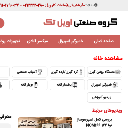
مقالات
پشتیبانی
(ساعات کاری)
: 02122220280 - 09101790036
صفحه اصلی
خمیرگیر اسپیرال
میکسر قنادی
تجهیزات روغن
مشاهده خانه
دستگاه روغن گیری
کره گیری/ارده گیری
آسیاب صنعتی
خمیرگیر اسپیرال
یخساز کافه
بویلر کافه
⛶
ویدیو آموزشی
ویدیوهای مرتبط
معرفی 
بررسی کامل اسپرسوساز
نوا 166 NCM166