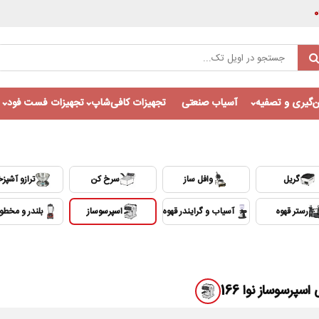
‌گیری و تصفیه
آسیاب صنعتی
تجهیزات کافی‌شاپ
تجهیزات فست فود
گریل
وافل ساز
سرخ کن
ترازو آشپزخ
رستر قهوه
آسیاب و گرایندر قهوه
اسپرسوساز
بلندر و مخط
Auto
1x
اسپرسوساز نوا 166