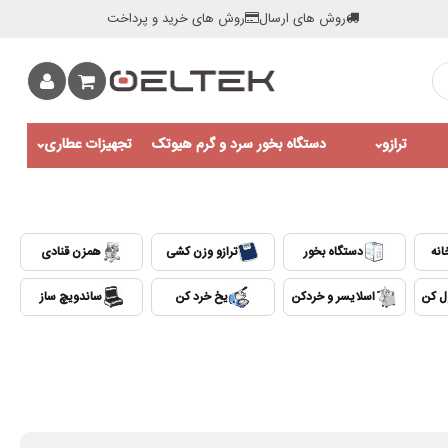
روش های ارسال
روش های خرید و پرداخت
ترازو
دستگاه بخور سرد و گرم هیوتک
تجهیزات عطاری
انه
دستگاه بخور
ترازو وزن کشی
همزن قنادی
ول کن
اسلایسر و خردکن
یخ خرد کن
ساندویچ ساز
0:00 / 0:45