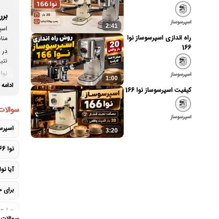
بررسی اس
اسپرسوساز
2:41
راه اندازی اسپرسوساز نوا
منا
166
در 
نتی
اسپرسوساز
1:00
منا
ادامه
کیفیت اسپرسوساز نوا 166
سوالات
اسپرسوساز
اسپرسوساز نوا 166 
3:20
نوا 166 چه امکانات اصلی برای تهیه نوشیدنی دارد؟
آیا نوا 166 نیمه‌صنعتی محسوب می
برای خرید نوا 66
چرا همراه نوا 166 باید