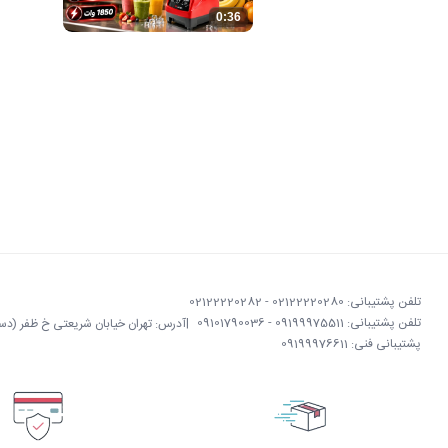
0:36
تلفن پشتیبانی: 02122220280 - 02122220282
تلفن پشتیبانی: 09199975511 - 09101790036
|
آدرس: تهران خیابان شریعتی خ ظفر (دستگردی)
پشتیبانی فنی: 09199976611