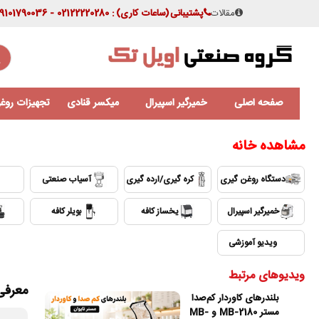
مقالات
پشتیبانی
(ساعات کاری)
: 02122220280 - 09101790036
صفحه اصلی
خمیرگیر اسپیرال
میکسر قنادی
تجهیزات روغن
مشاهده خانه
دستگاه روغن گیری
کره گیری/ارده گیری
آسیاب صنعتی
خمیرگیر اسپیرال
یخساز کافه
بویلر کافه
⛶
ویدیو آموزشی
ویدیوهای مرتبط
معرفی بلند
بلندرهای کاوردار کم‌صدا
مستر MB-2180 و MB-