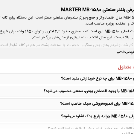
ی بلندر صنعتی MASTER MB-1580
MB-1580 مدل اقتصادی‌تر و جمع‌وجورتر بلندرهای صنعتی مستر است. این دستگاه برا
 و استفاده روزمره مناسب است.
مزیت اصلی MB-1580 این است ک
ی بالا نیست، این مدل انتخاب منطقی‌تری از مدل‌های بزرگ‌تر است.
 تا متوسط خوب است، نه جایگزین مدل‌های پرقدرت‌تر.
 توضیحات
 متداول
نکات مهم قبل از خرید
ظرفیت مناسب برای کافه کوچک، آبمیوه‌فروشی سبک و مصرف روزمره.
 مفید است؟
توان 1850 وات؛ مناسب اسموتی، شیک، سس و نوشیدنی یخی سبک.
برای حجم کاری سنگین، MB-1980 یا MB-1990 انتخاب قوی‌تری است.
پارچ یدک 2 لیتری این مدل در اویل تک قابل بررسی است.
رچ یدک اشاره می‌شود؟
صفحات مرتبط:
بیش از ظرفیت استفاده شود؟
قیمت و مشخصات بلندر MASTER MB-1580