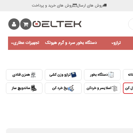
روش های ارسال
روش های خرید و پرداخت
ترازو
دستگاه بخور سرد و گرم هیوتک
تجهیزات عطاری
انه
دستگاه بخور
ترازو وزن کشی
همزن قنادی
ول کن
اسلایسر و خردکن
یخ خرد کن
ساندویچ ساز
0:00 / 1:43