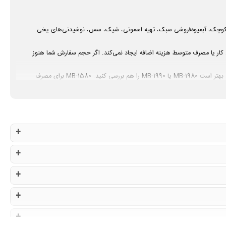
ی کافه کوچک، آبمیوه‌فروشی سبک، تهیه اسموتی، شیک، سس، نوشیدنی‌های یخی
ه با مخزن حدود 2.2 لیتری و توان 1850 وات، برای شروع کار یا مصرف متوسط هزینه اضافه ایجاد نمی‌کند. اگر حجم سفارش شما هنوز
اگر کار شما نوشیدنی‌های یخی سنگین، حجم بالا یا استفاده پشت سر هم در کافه شلوغ است، بهتر است MB-1980 یا MB-1990 را هم بررسی کنید. MB-1580 برای مصرف