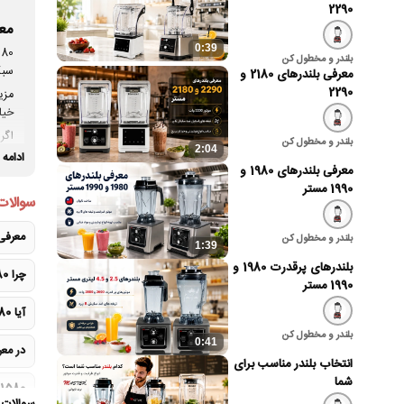
2290
معرف
0:39
بلندر و مخطول کن
سبک
معرفی بلندرهای 2180 و
2290
خیل
بلندر و مخطول کن
2:04
سبک
ادامه
معرفی بلندرهای 1980 و
1990 مستر
سوالات
معرفی MB-1580 برای چه نوع خریدارانی
بلندر و مخطول کن
1:39
بلندرهای پرقدرت 1980 و
چرا MB-1580 با وجود اقتصادی بودن، صنعتی محسوب می‌شود؟
1990 مستر
آیا MB-1580 برای آبمیوه‌فروشی سبک مناسب است؟
بلندر و مخطول کن
0:41
در معرفی MB-1580 چرا به پا
انتخاب بلندر مناسب برای
شما
MB-1580 برای چه موادی نباید 