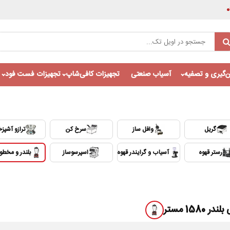
‌گیری و تصفیه
آسیاب صنعتی
تجهیزات کافی‌شاپ
تجهیزات فست فود
گریل
وافل ساز
سرخ کن
ترازو آشپزخ
رستر قهوه
آسیاب و گرایندر قهوه
اسپرسوساز
بلندر و مخط
Auto
1x
ر 1580 مستر