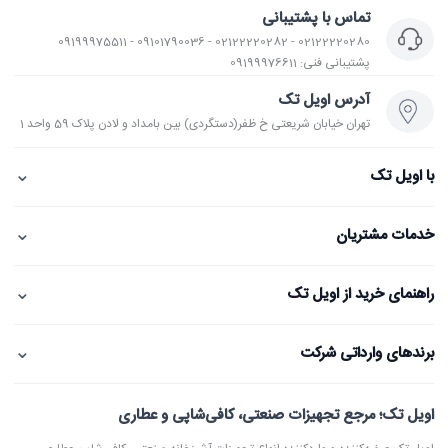
تماس با پشتیبانی
02122220280 - 02122220282 - 09101790036 - 09199975511
پشتیبانی فنی: 09199976611
آدرس اویل تک
تهران خیابان شریعتی خ ظفر(دستگردی) بین بامداد و لادن پلاک 59 واحد 1
⌄
با اویل تک
⌄
خدمات مشتریان
⌄
راهنمای خرید از اویل تک
⌄
برندهای وارداتی شرکت
اویل تک؛ مرجع تجهیزات صنعتی، کافی‌شاپی و عطاری