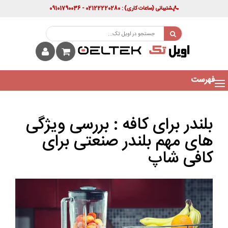
پشتیبانی
(ساعات کاری)
: 02122220280 - 09101790036
فهرست
بلندر برای کافه : بررسی ویژگی
های مهم بلندر صنعتی برای
کافی شاپ