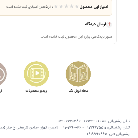
★
★
★
★
★
امتیاز این محصول
0 از ۵
هنوز امتیازی ثبت نشده است.
ارسال دیدگاه
هنوز دیدگاهی برای این محصول ثبت نشده است.
مجله اویل تک
ویدیو محصولات
ار
تلفن پشتیبانی: 02122220280 - 02122220282
تلفن پشتیبانی: 09199975511 - 09101790036
|
آدرس: تهران خیابان شریعتی خ ظفر (دستگردی)
پشتیبانی فنی: 09199976611