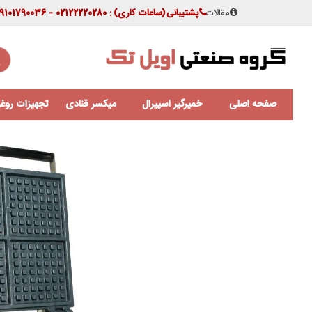
مقالات
پشتیبانی
(ساعات کاری)
: 02122220280 - 09101790036
صفحه اصلی
خمیرگیر اسپیرال
میکسر قنادی
تجهیزات روغن