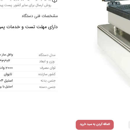
روش ارسال برای سایر کشور: پست پیشت
دارای مهلت تست و خدمات پس از 
مدل دستگاه
وافل ساز مربع
وزن و ابعاد
24*31*41 سانتی متر
توان مصرف
2000 وات
کشور سازنده
تایوان
جنس بدنه
استیل 304
جنس دسته
استیل با ر
اضافه کردن به سبد خرید