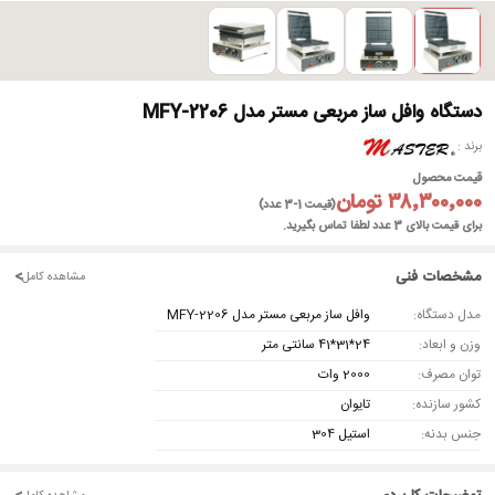
دستگاه وافل ساز مربعی مستر مدل MFY-2206
برند
قیمت محصول
۳۸٬۳۰۰٬۰۰۰ تومان
(قیمت 1-3 عدد)
برای قیمت بالای 3 عدد لطفا تماس بگیرید.
مشخصات فنی
<
مشاهده کامل
مدل دستگاه:
وافل ساز مربعی مستر مدل MFY-2206
وزن و ابعاد:
24*31*41 سانتی متر
توان مصرف:
2000 وات
کشور سازنده:
تایوان
جنس بدنه:
استیل 304