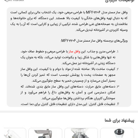
توضیحات کاربردی
<
مشاهده کامل
وافل ساز مستر مدل MFY-2206 با طراحی مربعی خود، یک انتخاب عالی برای کسانی است
که به دنبال تهیه وافل‌های خانگی با کیفیت بالا هستند. این دستگاه، که برای خانواده‌ها و
علاقمندان به صبحانه‌های غنی طراحی شده، ترکیبی از زیبایی و کارایی است که آن را به یک
وسیله کاربردی در آشپزخانه تبدیل می‌کند.
ویژگی‌های برجسته وافل ساز مستر مدل MFY-2206:
طراحی مدرن و جذاب:
این
وافل ساز
با طراحی مربعی و خطوط صاف خود،
نه تنها وافل‌هایی با شکل زیبا و یکنواخت تولید می‌کند، بلکه به عنوان یک
دستگاه زینتی در آشپزخانه نیز عمل می‌کند.
کیفیت ساخت بالا:
ساخته شده از مواد با دوام و با کیفیت، این وافل ساز
مجهز به صفحات پخت با پوشش نچسب است که تمیز کردن آن‌ها را
بسیار آسان می‌سازد و از چسبیدن خمیر به سطح جلوگیری می‌کند.
دسته‌های عایق حرارت:
دسته‌های این وافل ساز عایق بندی شده‌اند، که
امکان دسترسی امن و آسان به وافل‌های داغ را فراهم می‌آورد و از
سوختگی کاربران هنگام برداشتن وافل‌ها جلوگیری می‌کند.
تنظیمات قابل کنترل:
این مدل دارای تنظیمات قابل کنترل برای دما است،
که به شما امکان می‌دهد بر اساس نوع خمیر وافل و سلیقه شخصی خود،
دمای پخت را تنظیم کنید.
پیشنهاد برای شما
کاربرد چندمنظوره:
علاوه بر تهیه وافل، می‌توان از این دستگاه برای پخت
انواع دیگر غذاهای صبحانه مانند پنکیک، املت و حتی ساندویچ‌های
گریل شده استفاده کرد، که این خود ویژگی برجسته‌ای برای یک دستگاه