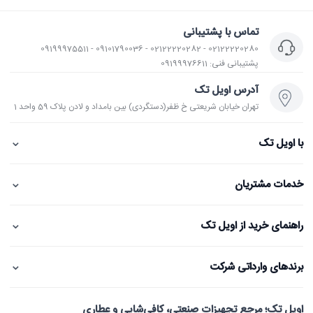
تماس با پشتیبانی
02122220280 - 02122220282 - 09101790036 - 09199975511
پشتیبانی فنی: 09199976611
آدرس اویل تک
تهران خیابان شریعتی خ ظفر(دستگردی) بین بامداد و لادن پلاک 59 واحد 1
⌄
با اویل تک
⌄
خدمات مشتریان
⌄
راهنمای خرید از اویل تک
⌄
برندهای وارداتی شرکت
اویل تک؛ مرجع تجهیزات صنعتی، کافی‌شاپی و عطاری