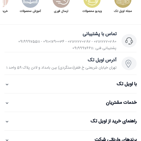
مجله اویل تک
ویدیو محصولات
ارسال فوری
آموزش محصولات
خرید 
تماس با پشتیبانی
02122220280 - 02122220282 - 09101790036 - 09199975511
پشتیبانی فنی: 09199976611
آدرس اویل تک
تهران خیابان شریعتی خ ظفر(دستگردی) بین بامداد و لادن پلاک 59 واحد 1
⌄
با اویل تک
⌄
خدمات مشتریان
⌄
راهنمای خرید از اویل تک
⌄
برندهای وارداتی شرکت