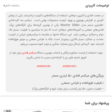
توضیحات کاربردی
<
مشاهده کامل
در صنعت قنادی و آشپزی حرفه‌ای، استفاده از دستگاه‌های باکیفیت و قدرتمند یکی از عوامل
کلیدی در افزایش بهره‌وری و بهبود کیفیت محصولات نهایی است. میکسر سه کاره قنادی
50لیتری مستر مدل Master- BM50 یکی از بهترین گزینه‌ها برای کارگاه‌های بزرگ،
قنادی‌های صنعتی و آشپزخانه‌های حرفه‌ای است که نیاز به میکسری با ظرفیت بسیار بالا،
دوام و عملکرد بی‌نقص دارند. این دستگاه نه‌تنها در مقایسه با میکسرهای ایرانی از کیفیت
ساخت و عملکرد بسیار بالاتری برخوردار است، بلکه با طراحی صنعتی و موتور فوق‌العاده
قدرتمند خود، گزینه‌ای ایده‌آل برای مصارف سنگین و تولید انبوه محسوب می‌شود.
جهت استفاده از فرصت مشاوره رایگان و انتخاب بهترین دستگاه
میکسر قنادی
برای خود از
طریق شماره های زیر با کارشناسان مجرب ما تماس بگیرید.
02122220282
02122220280
ویژگی‌های میکسر قنادی 50 لیتری مستر
1.ظرفیت فوق‌العاده و طراحی صنعتی
– ظرفیت مخزن: 50 لیتر (مناسب برای تولید انبوه و کارگاه‌های بزرگ)
– ابعاد بزرگ و مستحکم و ساختار تمام فلزی مقاوم با پایه‌های ضد لرزش، که باعث افزایش
پایداری دستگاه حین کار با مواد سنگین و حجم‌های بالا می‌شود.
پیشنهاد برای شما
2.موتور قدرتمند و سه کاره