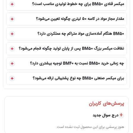
میکسر قنادی BM50 برای چه خطوط تولیدی مناسب است؟
موتور 3500 وات و سیستم انتقال قدرت بهینه‌شده، به راحتی از عهده این کارها برمی‌آید.
4.امکانات جانبی و ایمنی میکسر ۵۰لیتری
مقدار مجاز مواد در کاسه ۵۰ لیتری چگونه تعیین می‌شود؟
– میکروسوییچ ایمنی درب میکسر
BM50 هنگام آماده‌سازی مواد متراکم چه عملکردی دارد؟
– کاسه استیل ضدزنگ با ظرفیت بالا که به راحتی قابل شستشو است.
– کلیدهای کنترل آسان و طراحی ارگونومیک برای استفاده راحت‌تر در محیط‌های شلوغ.
نظافت میکسر بزرگ BM50 پس از پایان تولید چگونه انجام می‌شود؟
کاربرد میکسر 50 لیتری مستر در صنعت قنادی
این دستگاه به دلیل ظرفیت بسیار بالا و قدرت موتور، برای موارد زیر ایده‌آل است:
چه زمانی خرید BM50 نسبت به BM40 توجیه بیشتری دارد؟
– تهیه خمیر نان و شیرینی‌های حجیم در حجم زیاد
برای میکسر صنعتی BM50 چه نوع پشتیبانی ارائه می‌شود؟
– آماده سازی کرم‌های قنادی و خامه‌های سنگین برای کیک‌های بزرگ
– ساخت مواد اولیه کیک‌های چند طبقه و محصولات انبوه
پرسش‌های کاربران
– استفاده در کارگاه‌های تولیدی بزرگ، قنادی‌های زنجیره‌ای و هتل‌ها
درج سوال جدید
هنوز پرسشی برای این محصول ثبت نشده است.