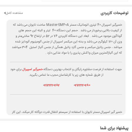
توضیحات کاربردی
<
مشاهده کامل
خمیرگیر اسپیرال 40 لیتری اتوماتیک مستر Master-SM40A ساخت تایوان می باشد که
از کیفیت بالایی برخوردار می باشد . حجم این دستگاه 40 لیتر و البته این حجم های
گوناگون موجود می باشد . ابعاد این دستگاه کاربردی 76 در 52 در ارتفاع 92 سانتی‌متر و
وزن آن 120 کیلوگرم می باشد و بدنه این میکسر اسپیرال از جنس آلومینیوم آنودایز شده
میباشد ، جنس پاتیل میکسر و جنس گارد پاتیل همگی از جنس آلیاژ استیل 304 میباشند
که این آلیاژکمترین میزان واکنش پذیری را با مواد غذایی دارد .
جهت استفاده از فرصت مشاوره رایگان و انتخاب بهترین دستگاه
خمیرگیر اسپیرال
برای خود
از طریق شماره های زیر با کارشناسان مجرب ما تماس بگیرید.
02122220282
02122220280
خمیر گیر اسپیرال مستر تایوان با استفاده از سیستم انتقال قدرت دوگانه کار میکند، این کار
باعث افزایش ملایمت مخلوط کردن را تا حد امکان افزایش می‌دهد. شرط اصلی پوک بودن
نان، همین فعالیت مناسب مخمر است که به شرط تغییر کم دما اتفاق خواهد افتاد. از
پیشنهاد برای شما
ویژگیهای منحصر به فرد این اسپیرال حفظ دمای خمیر و گرم نگه داشتن آن به علت نوع