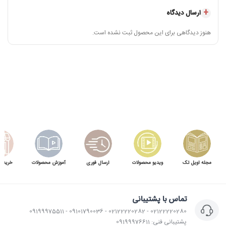
ارسال دیدگاه
هنوز دیدگاهی برای این محصول ثبت نشده است.
مجله اویل تک
ویدیو محصولات
ارسال فوری
آموزش محصولات
خرید 
تماس با پشتیبانی
02122220280 - 02122220282 - 09101790036 - 09199975511
پشتیبانی فنی: 09199976611