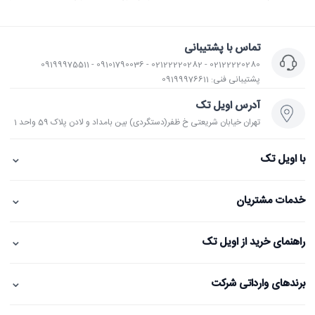
تماس با پشتیبانی
02122220280 - 02122220282 - 09101790036 - 09199975511
پشتیبانی فنی: 09199976611
آدرس اویل تک
تهران خیابان شریعتی خ ظفر(دستگردی) بین بامداد و لادن پلاک 59 واحد 1
⌄
با اویل تک
⌄
خدمات مشتریان
⌄
راهنمای خرید از اویل تک
⌄
برندهای وارداتی شرکت