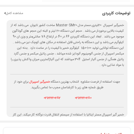
توضیحات کاربردی
<
مشاهده کامل
خمیرگیر اسپیرال 20لیتری مستر مدل Master- SM20 ساخت کشور تایوان می باشد که از
کیفیت بالایی برخوردار می باشد . حجم این دستگاه 20 لیتر و البته این حجم های گوناگون
موجود می باشد . ابعاد این دستگاه کاربردی 66 در 40 در ارتفاع 78 سانتی‌متر و وزن ان 90
کیلوگرم می باشد و این دستگاه به راحتی قابل استفاده در مکان های کوچک نیز می باشد .
این دستگاه توانایی تولید 100-150 کیلوگرم خمیر باکیفیت را در ساعت دارد . بدنه این
میکسر اسپیرال از جنس آلومینیوم آنودایز شده میباشد ، جنس پاتیل میکسر و جنس گارد
پاتیل همگی از جنس آلیاز استیل 304 میباشند که این آلیاژکمترین میزان واکنش پذیری را
با مواد غذایی دارد .
جهت استفاده از فرصت مشاوره انتخاب بهترین دستگاه
خمیرگیر اسپیرال
برای خود از
طریق شماره های زیر با کارشناسان مجرب ما تماس بگیرید.
02122220282
02122220280
خمیر گیر اسپیرال مستر ایتالیا با استفاده از سیستم انتقال قدرت دوگانه کار میکند، این کار
باعث افزایش ملایمت مخلوط کردن را تا حد امکان افزایش می‌دهد. شرط اصلی پوک بودن
نان، همین فعالیت مناسب مخمر است که به شرط تغییر کم دما اتفاق خواهد افتاد. از
ویژگیهای منحصر به فرد این اسپیرال حفظ دمای خمیر و گرم نگه داشتن آن به علت نوع