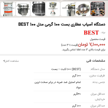
►
دستگاه آسیاب عطاری بست 100 گرمی مدل BEST 100
برند
قیمت محصول
۷٬۱۰۰٬۰۰۰ تومان
(قیمت 1-3 عدد)
برای قیمت بالای 3 عدد لطفا تماس بگیرید.
مشخصات فنی
<
مشاهده کامل
مدل دستگاه:
(BEST) 100 ثابت – بست
ظرفیت مخزن:
100 گرم
جنس بدنه:
تمام استیل ضد ضربه در برابر سخت ترین
مواد
حداقل میزان
30گرم
خردایش:
حداکثر میزان
100 گرم