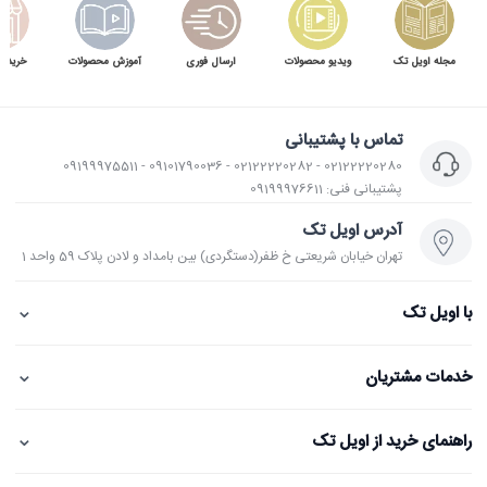
مجله اویل تک
ویدیو محصولات
ارسال فوری
آموزش محصولات
خرید 
تماس با پشتیبانی
02122220280 - 02122220282 - 09101790036 - 09199975511
پشتیبانی فنی: 09199976611
آدرس اویل تک
تهران خیابان شریعتی خ ظفر(دستگردی) بین بامداد و لادن پلاک 59 واحد 1
⌄
با اویل تک
⌄
خدمات مشتریان
⌄
راهنمای خرید از اویل تک