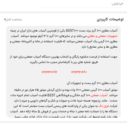
خردایش:
توضیحات کاربردی
<
مشاهده کامل
آسیاب عطاری 100 گرم برند بست BEST100 یکی از قویترین آسیاب های بازار ایران در زمینه
تجهیزات صنعتی و عطاری
می باشد و در سایزهای 100 گرم تا 3 کیلو
موجود میباشد. آسیاب
عطاری 100 گرمی یک آسیاب صنعتی میباشد که قابلیت استفاده در خانه و آشپرخانه صنعتی و
عطاری ها و سایر صنایع را دارد.
جهت استفاده از فرصت مشاوره رایگان و انتخاب بهترین دستگاه آسیاب صنعتی برای خود از
طریق شماره های زیر با کارشناسان مجرب ما تماس بگیرید.
02122220282
02122220280
آسیاب عطاری 100 گرم بست و تجهیزات آن
موتور آسیاب 100 گرمی صنعتی 700 وات بوده و دارای گردش موتور 25 هزار دور در دقیقه
میباشد.
آسیاب صنعتی
100 گرم خانگی و فروشگاهی BEST قابلیت آسیاب
تمام ادویه جات
سخت . مانند زردچوبه هسته خرما غلات و حبوبات و شکر و گیاهان دارویی و غیره را دارد.
شرکت
اویل تک
به عنوان یکی از واردکننده های رسمی آسیاب بست مفتخر است که این
دستگاه ها را با ضمانت نامه معتبر 1 ساله و خدمات پس از فروش 5 ساله ارائه دهد. آسیاب
های وارد شده توسط این شرکت ضمن نازل ترین قیمت در بازار دارای لوازم جانبی بسیار
کامل بوده که در آسیاب 100 گرمی شامل تیغه اضافه -آچار – فرچه و غیره میباشد.