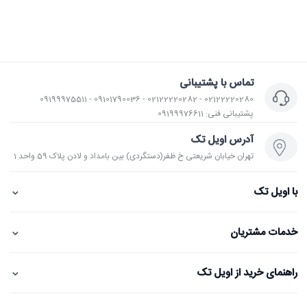
تماس با پشتیبانی
02122220280 - 02122220282 - 09101790036 - 09199975511
پشتیبانی فنی: 09199976611
آدرس اویل تک
تهران خیابان شریعتی خ ظفر(دستگردی) بین بامداد و لادن پلاک 59 واحد 1
⌄
با اویل تک
⌄
خدمات مشتریان
⌄
راهنمای خرید از اویل تک