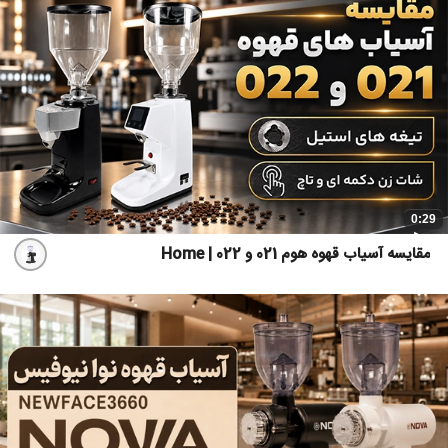
0:29
مقایسه آسیاب قهوه هوم 021 و 022 | Home