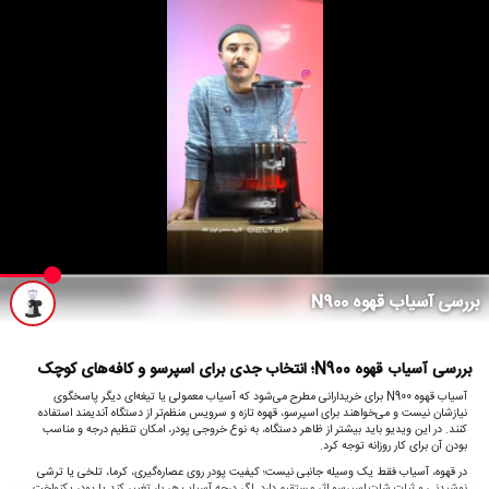
بررسی آسیاب قهوه N900
بررسی آسیاب قهوه N900؛ انتخاب جدی برای اسپرسو و کافه‌های کوچک
آسیاب قهوه N900 برای خریدارانی مطرح می‌شود که آسیاب معمولی یا تیغه‌ای دیگر پاسخگوی
نیازشان نیست و می‌خواهند برای اسپرسو، قهوه تازه و سرویس منظم‌تر از دستگاه آندیمند استفاده
کنند. در این ویدیو باید بیشتر از ظاهر دستگاه، به نوع خروجی پودر، امکان تنظیم درجه و مناسب
بودن آن برای کار روزانه توجه کرد.
در قهوه، آسیاب فقط یک وسیله جانبی نیست؛ کیفیت پودر روی عصاره‌گیری، کرما، تلخی یا ترشی
نوشیدنی و ثبات شات اسپرسو اثر مستقیم دارد. اگر درجه آسیاب هر بار تغییر کند یا پودر یکنواخت