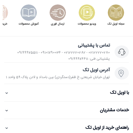
مجله اویل تک
ویدیو محصولات
ارسال فوری
آموزش محصولات
خرید 
تماس با پشتیبانی
02122220280 - 02122220282 - 09101790036 - 09199975511
پشتیبانی فنی: 09199976611
آدرس اویل تک
تهران خیابان شریعتی خ ظفر(دستگردی) بین بامداد و لادن پلاک 59 واحد 1
⌄
با اویل تک
⌄
خدمات مشتریان
⌄
راهنمای خرید از اویل تک