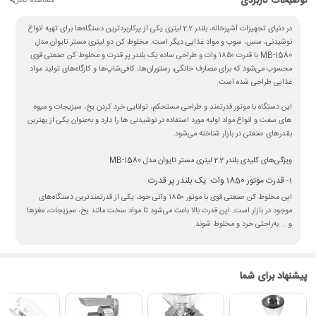
توضیحات کاربردی
<
مشاهده کامل
در دنیای تجهیزات آشپزخانه، بلندر 2.2 لیتری یکی از پرکاربردترین دستگاه‌ها برای تهیه انواع
نوشیدنی، سس، سوپ و مواد غذایی دیگر است. مخلوط کن دو لیتری مستر تایوان مدل
MB-1580 با قدرت ۱۸۵۰ وات و طراحی ساده یک بلندر پر قدرت و مخلوط کن صنعتی قوی
محسوب می‌شود که برای مصارف خانگی، رستوران‌ها، کافی‌شاپ‌ها و کارگاه‌های تولید مواد
غذایی طراحی شده است.
این دستگاه با موتور قدرتمند و طراحی مستحکم، توانایی خرد کردن یخ، سبزیجات و میوه
های سفت و انواع مواد اولیه مورد استفاده در نوشیدنی ها را دارد و به‌عنوان یکی از بهترین
بلندرهای صنعتی در بازار شناخته می‌شود.
ویژگی‌های کلیدی بلندر 2.2 لیتری مستر تایوان مدل MB-1580
1- قدرت موتور 1850 وات: یک بلندر پر قدرت
این مخلوط کن صنعتی قوی با موتور ۱۸۵۰ واتی خود، یکی از قدرتمندترین دستگاه‌های
موجود در بازار است. این قدرت بالا باعث می‌شود تا مواد سخت مانند یخ، سبزیجات، مغزها
و … به‌راحتی خرد و مخلوط شوند.
2- گنجایش 2.2 لیتری: مناسب برای مصارف حرفه‌ای
مخزن بلندر 2.2 لیتری از جنس پلی‌کربنات مقاوم ساخته شده است که در برابر ضربه و حرارت
پیشنهاد برای شما
مقاوم است. این حجم برای تهیه اسموتی، سوپ، سس و نوشیدنی‌ها در مقادیر مناسب
ایده‌آل است.