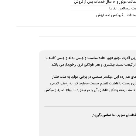
حت لیسانس ایتالیا
حافظ – گیربکس ضد لرزش
 میکسر با قویترین قدرت موتور فوق العاده مناسب و جنس بدنه و جنس کاسه با
ز کیفت نسبتا بیشتری و عمر طولانی تری برخوردار می باشد .
لیایی میباشد . چرا که مشاهده شده اکثر میکسر های هم رده این میکسر صنعتی در برخی موارد به علت فشار
تور به دلیل استفاده موتور غیر استاندارد برای دستگاه ها ، موتور دستگاه کاملا مخدوش شده . ولی موتور ایتالیایی یولکا به کار رفته در همزن صنعتی 7 لیتری بست با قابلیت تنظیم سرعت مخلوط کن به راحتی تمامی
ه ، بدنه وشکل ظاهری آن را در برخورد با انواع ضربه و میکش
رشناسان مجرب ما تماس بگیرید.