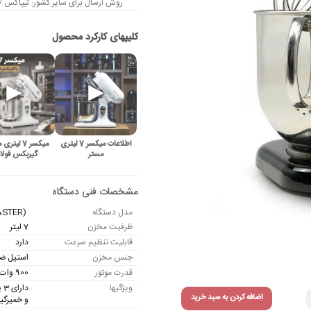
روش ارسال برای سایر کشور: تیپاکس / چ
اطلاعات میکسر 7 لیتری
میکسر 7 لیت
مستر
گیربکس فولا
مدل دستگاه
BM-7 (MASTER) همزن صنعتی
ظرفیت مخزن
7 لیتر
قابلیت تنظیم سرعت
دارد
جنس مخزن
استیل ضخی
قدرت موتور
900 وات
ویژگیها
دا
اضافه کردن به سبد خرید
و خمیرگی