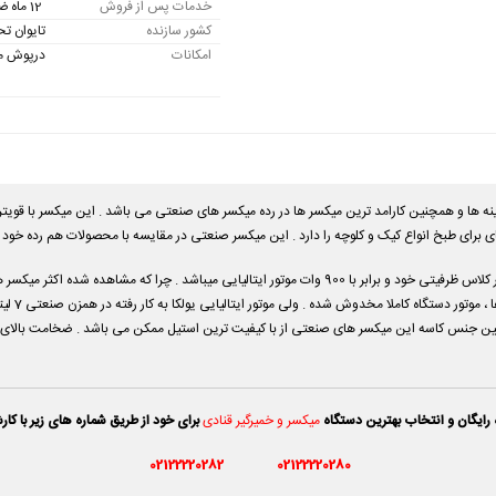
خدمات پس از فروش
12 ماه ضمانت موتور و 10 سال خدمات پس از فروش
کشور سازنده
تایوان ت
امکانات
درپوش م
 مستر مدل Master-BM7 یکی برترین گزینه ها و همچنین کارامد ترین میکسر ها در رده میکسر های صنعتی می باشد . این
برای طبخ انواع کیک و کلوچه را دارد . این میکسر صنعتی در مقایسه با محصولات هم رده خود ا
قدرت موتور این همزن صنعتی ۷ لیتری مستر در بالاترین سطح در کلاس ظرفیتی خود و برابر با 900 وات موتور ایتا
آمدن به مو
ن جنس کاسه این میکسر های صنعتی از با کیفیت ترین استیل ممکن می باشد . ضخامت بالای کاس
رایگان و انتخاب بهترین دستگاه
میکسر و خمیرگیر قنادی
برای خود از طریق شماره های زیر با کا
02122220282
02122220280