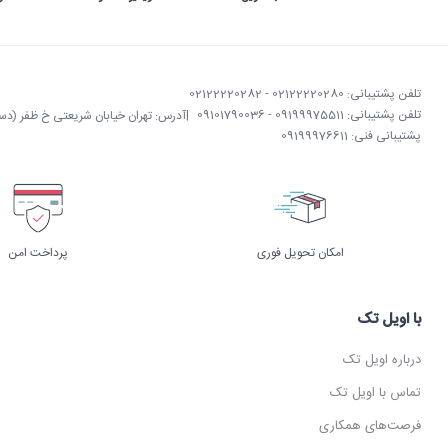
تلفن پشتیبانی: 02122220280 - 02122220282
تلفن پشتیبانی: 09199975511 - 09101790036
|
آدرس: تهران خیابان شریعتی خ ظفر (دستگردی)
پشتیبانی فنی: 09199976611
امکان تحویل فوری
پرداخت امن
با اویل تک
درباره اویل تک
تماس با اویل تک
فرصت‌های همکاری