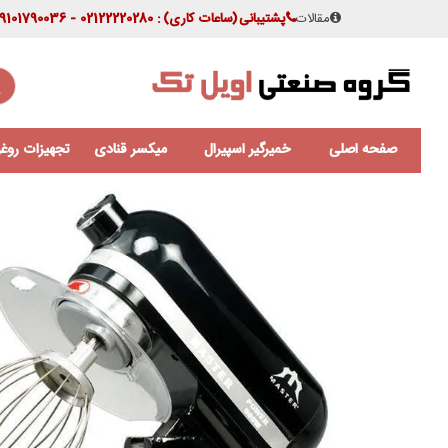
مقالات
پشتیبانی
(ساعات کاری)
: 02122220280 - 09101790036
صفحه اصلی
خمیرگیر اسپیرال
میکسر قنادی
تجهیزات روغن