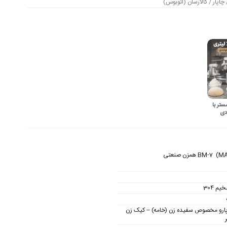
اپار / کالارسان (اتوبوس)
ری مستر با
دی
م 304
رای 3 پارو مخصوص سفیده زن (خامه) – کیک زن
ر