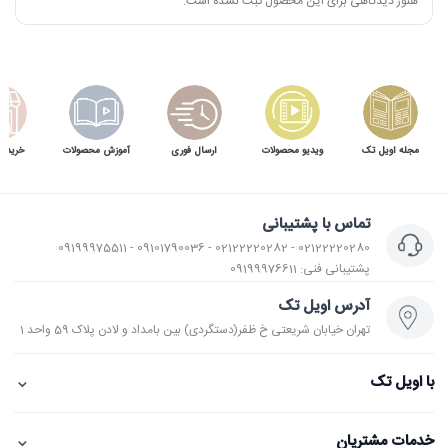
هنوز دیدگاهی برای این محصول ثبت نشده است.
مجله اویل تک
ویدیو محصولات
ارسال فوری
آموزش محصولات
خرید 
تماس با پشتیبانی
02122220280 - 02122220282 - 09101790036 - 09199975511
پشتیبانی فنی: 09199976611
آدرس اویل تک
تهران خیابان شریعتی خ ظفر(دستگردی) بین بامداد و لادن پلاک 59 واحد 1
⌄
با اویل تک
⌄
خدمات مشتریان