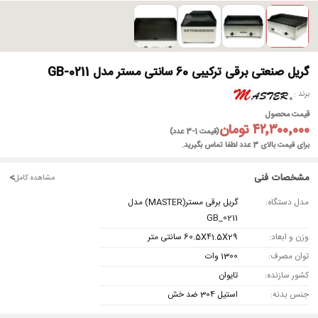
گریل صنعتی برقی ترکیبی 60 سانتی مستر مدل GB-0211
برند
قیمت محصول
۴۲٬۳۰۰٬۰۰۰ تومان
(قیمت 1-3 عدد)
برای قیمت بالای 3 عدد لطفا تماس بگیرید.
مشخصات فنی
<
مشاهده کامل
مدل دستگاه:
گریل برقی مستر(MASTER) مدل
GB_0211
وزن و ابعاد:
60.5X41.5X29 سانتی متر
توان مصرف:
1300 وات
کشور سازنده:
تایوان
جنس بدنه:
استیل 304 ضد خش