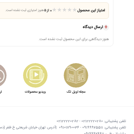
جمع‌بندی
★
★
★
★
★
امتیاز این محصول
0 از ۵
هنوز امتیازی ثبت نشده است.
ارسال دیدگاه
مستق
هنوز دیدگاهی برای این محصول ثبت نشده است.
لذا میتونید مطمئن باشید که هیچ گاه نگران خراب شدن قطعات و از
مجله اویل تک
ویدیو محصولات
ار
تلفن پشتیبانی: 02122220280 - 02122220282
تلفن پشتیبانی: 09199975511 - 09101790036
|
آدرس: تهران خیابان شریعتی خ ظفر (دستگردی)
پشتیبانی فنی: 09199976611