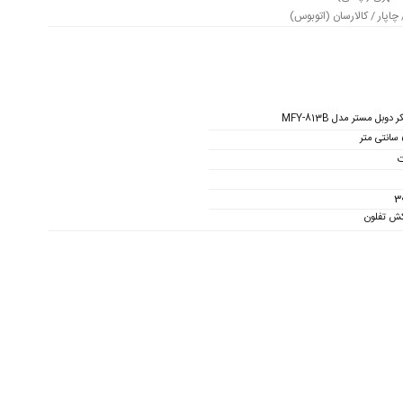
اپار / کالارسان (اتوبوس)
دوبل مستر مدل MFY-813B
کش تفلون