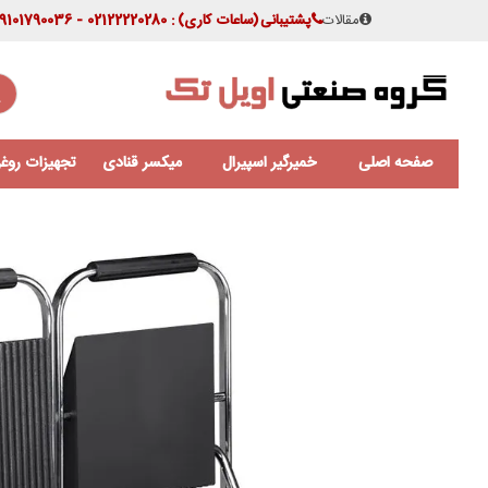
مقالات
پشتیبانی
(ساعات کاری)
: 02122220280 - 09101790036
صفحه اصلی
خمیرگیر اسپیرال
میکسر قنادی
تجهیزات روغن