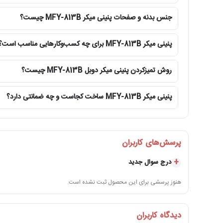
این دستگاه با توان مصرفی 3600 وات طراحی شده است که قدرت لازم برای استفاده مداوم در محیط‌های حرفه‌ای را فراهم می‌کند. صفحات دستگاه در مدت زمان کوتاهی به دمای مورد نظر می‌رسند و آماده استفاده می‌شوند.
جنس بدنه و صفحات پنینی میکر MFY-813B چیست؟
کاربردهای پنی نی میکر مستر مدل
MFY-813B
پنینی میکر MFY-813B برای چه کسب‌وکارهایی مناسب است؟
این دستگاه به صورت تخصصی برای پرس و آماده‌سازی انواع ساند
حرارت یکنواخت آماده سرو شود.
روش تمیزکردن پنینی میکر دوبل MFY-813B چیست؟
از مهم‌ترین کاربردهای این دستگاه می‌توان به موارد زیر اشاره کرد:
پنینی میکر MFY-813B ساخت کجاست و چه ضمانتی دارد؟
تهیه انواع پنینی کلاسیک و ایتالیایی
پرس ساندویچ‌های گرم
گرم کردن ساندویچ‌های آماده
برشته کردن انواع نان ساندویچی
پرسش‌های کاربران
تهیه ساندویچ‌های کافه‌ای
آماده‌سازی ساندویچ‌های ژامبون، مرغ، گوشت و پنیر
درج سوال جدید
افزایش کیفیت ظاهری و بافت نهایی ساندویچ
مزایای پنی نی میکر مستر مدل
MFY-813B
هنوز پرسشی برای این محصول ثبت نشده است.
استفاده از این دستگاه مزایای متعددی برای صاحبان کافه‌ها و 
داشته باشند و مشتری در هر بار سفارش، نتیجه‌ای مشابه دریافت 
دیدگاه کاربران
متریال‌های مقاوم باعث می‌شود دستگاه برای استفاده درزمان های 