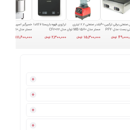
گریل صنعتی برقی ترکیبی 60
بلندر صنعتی 2.2 لیتری
ترازوی قهوه باریستا لاکالدا
خمیرگیر اسپیرال 10 لیتری
سانتی بست مدل PFY-
مستر مدل MB-1580 توان
مدل CF2022
مستر مدل SM10
7
1850 وات
111,600,000
2,300,000
15,300,000
49,000,
تومان
تومان
تومان
تومان
واخت در تمام سطح صفحه توزیع کند. این ویژگی باعث می‌شود
 روکش همچنین فرآیند نظافت دستگاه را بسیار آسان‌تر کرده و
 شمار می‌رود و لاوه بر ظاهر حرفه ای عمقاومت بالایی در برابر رطوبت،