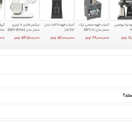
ه نوا نیوفیس
آسیاب قهوه صنعتی ترک
آسیاب قهوه لاکالدا مدل
میکسر قنادی 7 لیتری
مستر مدل MFC-21
LA-S3
مستر مدل BM7-White
05A
000
53,500,000
52,000,000
68,000,000
11
تومان
تومان
تومان
تومان
 بهترین متریال‌ها برای تجهیزات حرارتی محسوب می‌شود زیرا می تواند حرارت را به صورت یکن
اوه، صفحات دارای روکش تفلون صنعتی هستند که مانع چسبیدن نان به سطح دستگاه می‌شود. این
MFY-813B از استیل ضدزنگ ساخته شده است. این نوع استیل یکی از بهترین گزینه‌ها برای تجهیزات آشپزخانه صنعتی به
ه است و تنها با یک دستمال مرطوب می‌توان سطح آن را پاکسازی کرد.