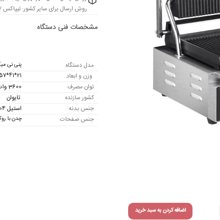
روش ارسال برای سایر کشور: تیپاکس / چ
مدل دستگاه
پنی نی میکر 
وزن و ابعاد
21*41*57 سانتی متر
توان مصرف
3600 وات
کشور سازنده
تایوان
جنس بدنه
استیل 304
جنس صفحات
چدن با رو
اضافه کردن به سبد خرید