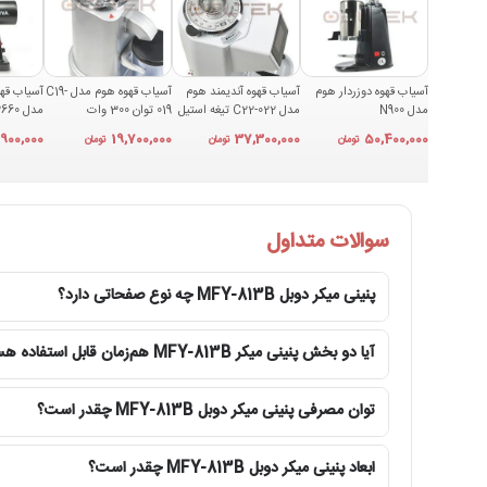
آسیاب قهوه دوزردار هوم
آسیاب قهوه آندیمند هوم
آسیاب قهوه هوم مدل C19-
آسیاب قهو
مدل N900
مدل C22-022 تیغه استیل
019 توان 300 وات
مدل 3660
,900,000
19,700,000
37,300,000
50,400,000
تومان
تومان
تومان
سوالات متداول
صفحات چدنی با روکش تفلون
پنینی میکر دوبل MFY-813B چه نوع صفحاتی دارد؟
صفحات این دستگاه از چدن باکیفیت ساخته شده‌اند. چدن یکی از
تمام قسمت‌های ساندویچ به یک اندازه برشته و گرم شوند. به عل
موجب افزایش عمر مفید صفحات می‌شود.
آیا دو بخش پنینی میکر MFY-813B هم‌زمان قابل استفاده هستند؟
بدنه استیل با دوام بالا و عملکرد سریع
توان مصرفی پنینی میکر دوبل MFY-813B چقدر است؟
بدنه پنی نی میکر مستر مدل 
حرارت و خوردگی دارد. همچنین تمیز کردن بدنه دستگاه بسیار ساد
ابعاد پنینی میکر دوبل MFY-813B چقدر است؟