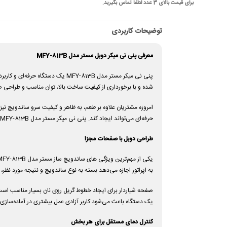
برای قیمت بالای 3 عدد لطفا تماس بگیرید.
توضیحات کاربردی
معرفی پنی نی میکر دوبل مستر مدل
MFY-813B
پنی نی میکر مستر مدل MFY-813B یک
شده و با برخورداری از کیفیت ساخت بالا، توان مناسب و طراحی
امروزه مشتریان علاوه بر طعم، به ظاهر و کیفیت سرو ساندویچ ن
حرفه‌ای می‌تواند ایجاد کند. پنی نی میکر مستر مدل MFY-813B با همین هدف طراحی شده تا امکان آماده‌سازی سریع و باکیفیت انواع ساندویچ را فراهم کند.
طراحی دوبل با صفحات مجزا
به اپراتور اجازه می‌دهد بسته به نوع ساندویچ و نتیجه مورد نظر،
صفحه شیاردار برای ایجاد خطوط گریل روی نان بسیار مناسب ا
یک دستگاه باعث می‌شود کاربر آزادی عمل بیشتری در آماده‌ساز
کنترل دمای مستقل برای هر بخش