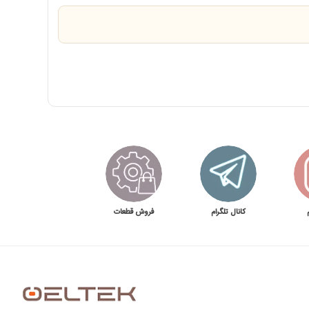
نی میکر صنعتی باکیفیت برای آماده‌سازی حرفه‌ای انواع ساندویچ و پنینی تخت و شیار دار هستید، پنی نی میکر مستر مدل MFY-813B می‌تواند انتخابی ایده‌آل باشد. طراحی دو صفحه ای، کنترل دمای
 غذایی حرفه‌ای تبدیل کرده است. با خرید این دستگاه شما دیگر نیاز به خرید دو
مستر دارای 6 ماه ضمانت قطعات برقی و 10 سال خدمات پس از فروش شرکت اویل تک به عنوان تنها وارد کننده محصولات مستر تایوان هستند.
کانال تلگرام
فروش قطعات