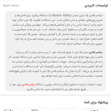
توضیحات کاربردی
<
مشاهده کامل
میکسر قنادی 15 لیتری مستر | Master- BM15 یک دستگاه پرکاربرد برای قنادی‌ها و
شیرینی‌پزی‌های حرفه‌ای و حتی خانگی است. این دستگاه با ظرفیت 15 لیتر، امکان تهیه
حجم زیادی از مواد غذایی را در زمان کوتاهی فراهم می‌کند. مهم‌ترین ویژگی این میکسر،
قدرت و سرعت بالای آن در مخلوط کردن مواد مختلف است. این امر باعث صرفه‌جویی در
زمان و انرژی می‌شود و در نتیجه راندمان کار را افزایش می‌دهد. همزن 15 لیتر مستر با
قابلیت‌های متنوع خود، از جمله همزدن، ورز دادن و زدن سفیده تخم مرغ، به یک ابزار
ضروری برای هر قناد حرفه‌ای تبدیل شده است.
میکسر قنادی
مستر 15 لیتر، با موتور قدرتمند خود، از پس حجم زیادی از کار بر می‌آید.
مناسب برای تهیه انواع خمیر کیک، شیرینی، نان و سایر مواد غذایی، این دستگاه کیفیت کار
را به طرز چشمگیری ارتقا می‌دهد. سهولت استفاده و نگهداری از دیگر مزایای میکسر سه
کاره 15 کیلویی مستر به حساب می‌آید. طراحی ارگونومیک آن، کار با دستگاه را راحت‌تر و
لذت‌بخش‌تر می‌کند. اگر به دنبال یک میکسر قنادی 15 لیتر با کیفیت بالا و کارایی فوق‌العاده
هستید، میکسر مستر انتخابی مناسب برای شما خواهد بود.
جهت استفاده از فرصت مشاوره رایگان و انتخاب بهترین دستگاه
میکسر قنادی
برای خود از
طریق شماره های زیر با کارشناسان مجرب ما تماس بگیرید .
02122220282
02122220280
پیشنهاد برای شما
بررسی ویژگی‌های میکسر قنادی 15 لیتری مستر