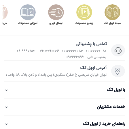
مجله اویل تک
ویدیو محصولات
ارسال فوری
آموزش محصولات
خرید 
تماس با پشتیبانی
02122220280 - 02122220282 - 09101790036 - 09199975511
پشتیبانی فنی: 09199976611
آدرس اویل تک
تهران خیابان شریعتی خ ظفر(دستگردی) بین بامداد و لادن پلاک 59 واحد 1
⌄
با اویل تک
⌄
خدمات مشتریان
⌄
راهنمای خرید از اویل تک