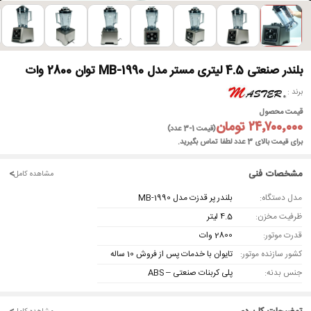
►
بلندر صنعتی 4.5 لیتری مستر مدل MB-1990 توان 2800 وات
برند
قیمت محصول
۲۴٬۷۰۰٬۰۰۰ تومان
(قیمت 1-3 عدد)
برای قیمت بالای 3 عدد لطفا تماس بگیرید.
مشخصات فنی
<
مشاهده کامل
مدل دستگاه:
بلندر پر قدزت مدل MB-1990
ظرفیت مخزن:
4.5 لیتر
قدرت موتور:
2800 وات
کشور سازنده موتور:
تایوان با خدمات پس از فروش 10 ساله
جنس بدنه:
پلی کربنات صنعتی – ABS