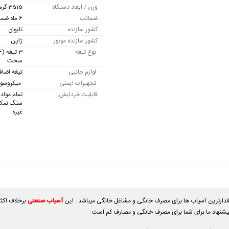
وزن / ابعاد دستگاه
3515 گرم / 19x20x34 سانتی متر
ضمانت
6 ماه ضمانت موتور و 10 سال خدمات پس از فروش
کشور سازنده
تایوان
کشور سازنده موتور
ژاپن
نوع تیغه
سخت
لوازم جانبی
تیغه اضاف
تجهیزات ایمنی
میکروسویی
قابلیت خردایش
تمام مواد
سنگ نمک 
غیره
آسیاب صنعتی
برخلاف اکثر