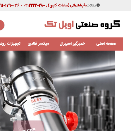
مقالات
پشتیبانی
(ساعات کاری)
: 02122220280 - 09101790036
صفحه اصلی
خمیرگیر اسپیرال
میکسر قنادی
تجهیزات روغن