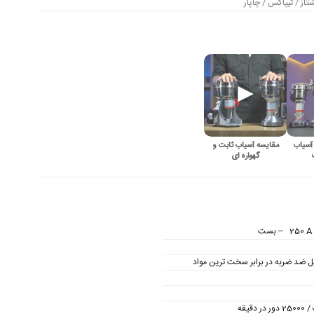
از / تیپاکس / چاپار
آسیاب
مقایسه آسیاب ثابت و
گهواره ای
ل ضد ضربه در برابر سخت ترین مواد