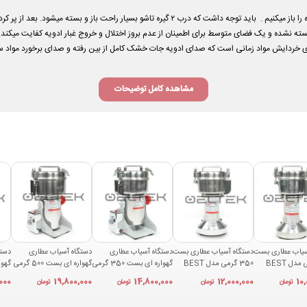
برای شروع کار باآسیاب بست ۲۵۰ گرم پایه گهواره ای درب دستگاه را باز میکنیم . باید توجه داشت که درب
 نشده و یک فضای متوسط برای اطمینان از عدم بروز اختلال و خروج غبار ادویه کفایت میکند. س
رای خردایش مواد زمانی است که
مشاهده کامل توضیحات
سیاب عطاری بست
دستگاه آسیاب عطاری بست
دستگاه آسیاب عطاری
دستگاه آسیاب عطاری
دستگ
250 گرمی مدل BEST
350 گرمی مدل BEST
گهواره ای بست 350 گرمی
گهواره ای بست 500 گرمی
350
مدل BEST 350A
مدل BEST 500A
مدل T 1000A
000
19,800,000
14,800,000
12,000,000
10
تومان
تومان
تومان
تومان