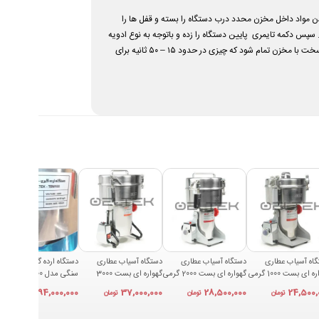
 ۲ گیره تاشو بسیار راحت باز و بسته میشود. بعد از پر کردن مواد داخل مخزن محدد درب دستگاه را بسته و قفل ها را
پس دکمه تایمری پایین دستگاه را زده و باتوجه به نوع ادویه
صدای ادویه جات خشک کامل از بین رفته و صدای برخورد مواد سخت با مخزن تمام شود که چیزی در حدود ۱۵ – ۵۰ ثانیه برای
اه آسیاب عطاری
دستگاه آسیاب عطاری
دستگاه آسیاب عطاری
دستگاه ارده گیر و کره گیر
گهواره ای بست 1000 گرمی
گهواره ای بست 2000 گرمی
گهواره ای بست 3000
سنگی مدل TBM 1600
BES
مدل BEST 2000A
گرمی مدل BEST 3000A
94,000,000
37,000,000
28,500,000
24,500,
تومان
تومان
تومان
تومان