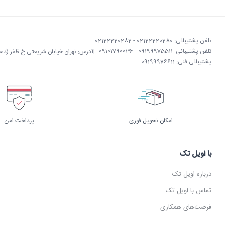
تلفن پشتیبانی: 02122220280 - 02122220282
تلفن پشتیبانی: 09199975511 - 09101790036
|
آدرس: تهران خیابان شریعتی خ ظفر (دستگردی)
پشتیبانی فنی: 09199976611
امکان تحویل فوری
پرداخت امن
با اویل تک
درباره اویل تک
تماس با اویل تک
فرصت‌های همکاری