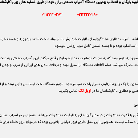
ه رایگان و انتخاب بهترین دستگاه آسیاب صنعتی برای خود از طریق شماره های زیر با کارشنا
02122220282
02122220280
دارای دور موتور 25000 دور واقعی و 1400 وات توان دستگاه می باشد . اسیاب عطاری 250 گهواره ای قابلیت خردایش تما
ی استاندارد بوده و تا بسته نشدن کامل درب روشن نمیشود.
هز به تایمر بوده که به صورت اتوماتیک بعد از خردایش قطع میکند. این آسیاب صنعتی به علت د
عملکرد قطع کرده و بعد از 30 ثانیه مجدد آماده مصرف میباشد. تمام قطعات دستگاه از استیل بوده و برخلاف مدل های ایرا
مخزن با یک پارچه مرطوب بسیار راحت تمیز میشود. موتور دستگاه تحت لیسانس ژاپن بوده و از
تی و عطاری با کارشناسان ما در
اویل تک
تماس بگیرید.
ن دستگاه
نیست. همچنین این مدل دارای فیوز حرارتی پلاتینی بوده که در موقع بروز حادثه برای 15 – 20 ثانیه قطع شده و مجدد با فشار به داخل فعال میشود