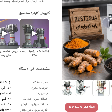
روش ارسال برای سایر کشور: پست پیشت
اطلاعات کامل آسیاب بست
بررسی تخصصی 
250
های بست
مدل دستگاه
(BEST) 250 A – بست
ظرفیت مخزن
250 گرم
جنس بدنه
تمام استی
حداقل میزان خردایش
40 گرم
حداکثر میزان خردایش
250 گرم
اضافه کردن به سبد خرید
قدرت موتور / دور موتور
1400 وات / 25000 دور در دقیقه