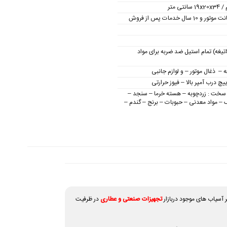
3 تیغه (6تیغه) تمام استیل ضد ضربه برای مواد
ه – ذغال موتور – و لوازم جانبی
چ درب آمپر بالا – فیوز حرارتی
 سخت : زردچوبه – هسته خرما – سنجد –
– مواد معدنی – حبوبات –
برنج – گندم –
 آسیاب های موجود دربازار
تجهیزات صنعتی و عطاری
در ظرفیت