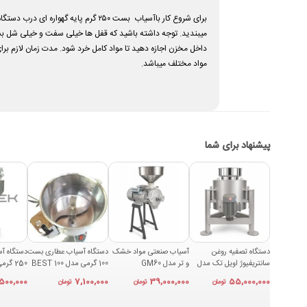
میبندید. توجه داشته باشید که قفل ها خیلی سفت و خیلی شل بسته
داخل مخزن اجازه دهید تا مواد کامل خرد شود. مدت زمان لازم ب
مواد مختلف میباشد
.
پیشنهاد برای شما
دستگاه تصفیه روغن
آسیاب صنعتی مواد خشک
دستگاه آسیاب عطاری بست
دستگاه آ
سانتریفیوژ اویل تک مدل
و تر مدل GM60
100 گرمی مدل BEST 100
250
OFT50
,500,000
7,100,000
39,000,000
55,000,000
تومان
تومان
تومان