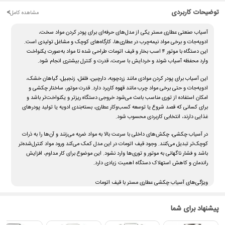
توضیحات کاربردی
<
مشاهده کامل
آسیاب صنعتی عطاری مستر یکی از مدل‌های حرفه‌ای برای پودر کردن مواد سخت،
ادویه‌جات و برخی مواد نیمه‌چرب در عطاری‌ها، کارگاه‌های کوچک و مشاغل تولیدی است.
این دستگاه با موتور ۴ اسب بخار و قیف اتومات طراحی شده تا مواد به‌صورت یکنواخت
وارد محفظه آسیاب شوند و خردایش با سرعت، قدرت و کنترل بیشتری انجام شود.
این آسیاب برای پودر کردن موادی مانند زردچوبه، دارچین، فلفل، زنجبیل، گیاهان خشک،
ادویه‌جات و حتی برخی مواد چرب مانند قهوه کاربرد دارد. قدرت موتور، ساختار چکشی و
امکان استفاده از توری مناسب باعث می‌شود خروجی دستگاه ریزتر و یکنواخت‌تر باشد و
برای کسانی که قصد شروع یا توسعه کسب‌وکار عطاری، بسته‌بندی ادویه یا تولید پودرهای
غذایی دارند، انتخابی کاربردی محسوب شود.
در آسیاب چکشی، چکش‌های داخلی با سرعت بالا به مواد ضربه می‌زنند و آن‌ها را به ذرات
کوچک‌تر تبدیل می‌کنند. وجود قیف اتومات در این مدل کمک می‌کند ورود مواد کنترل‌شده‌تر
باشد و فشار ناگهانی به موتور و توری‌ها وارد نشود. این موضوع برای کار مداوم، افزایش
راندمان و کاهش استهلاک دستگاه اهمیت زیادی دارد.
ویژگی‌های آسیاب چکشی عطاری مستر با قیف اتومات
موتور ۴ اسب بخار صنعتی با قدرت مناسب برای مواد سخت
قیف اتومات برای ورود یکنواخت مواد به محفظه آسیاب
پیشنهاد برای شما
مناسب برای پودر کردن زردچوبه، ادویه‌جات، گیاهان خشک، قهوه و مواد مشابه
ساختار چکشی برای خردایش قوی‌تر نسبت به آسیاب‌های ساده تیغه‌ای