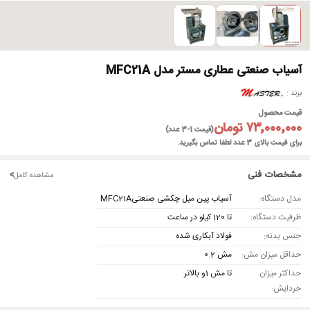
آسیاب صنعتی عطاری مستر مدل MFC21A
برند
قیمت محصول
۷۳٬۰۰۰٬۰۰۰ تومان
(قیمت 1-3 عدد)
برای قیمت بالای 3 عدد لطفا تماس بگیرید.
مشخصات فنی
<
مشاهده کامل
مدل دستگاه:
آسیاب پین میل چکشی صنعتیMFC21A
ظرفیت دستگاه:
تا 120 کیلو در ساعت
جنس بدنه:
فولاد آبکاری شده
حداقل میزان مش:
مش 0.2
حداکثر میزان
تا مش 1و بالاتر
خردایش: