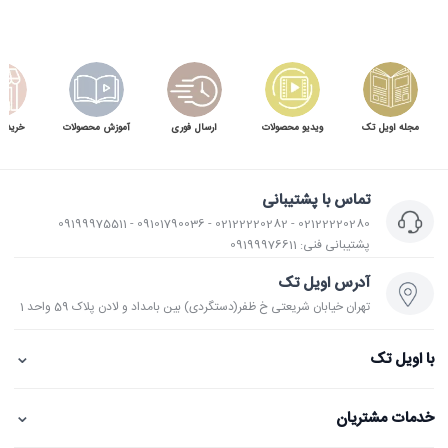
مجله اویل تک
ویدیو محصولات
ارسال فوری
آموزش محصولات
خرید 
تماس با پشتیبانی
02122220280 - 02122220282 - 09101790036 - 09199975511
پشتیبانی فنی: 09199976611
آدرس اویل تک
تهران خیابان شریعتی خ ظفر(دستگردی) بین بامداد و لادن پلاک 59 واحد 1
⌄
با اویل تک
⌄
خدمات مشتریان