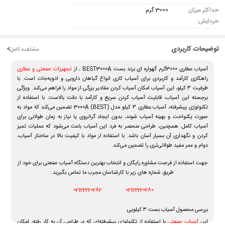
حداکثر میزان
3000 گرم
خردایش:
توضیحات کاربردی
<
مشاهده کامل
آسیاب عطاری 3000گرم گهواره ای برند بست BEST3000A ، از
تجهیزات صنعتی و عطاری
راهکاری کارآمد و کاربردی برای آسیاب کاری انواع گیاهان دارویی و ادویه‌جات است. با
ظرفیت ۳ کیلو، این آسیاب امکان آسیاب کردن مقادیر بزرگی از مواد را فراهم می‌کند. ویژگی
برجسته این آسیاب، قابلیت آسیاب کردن سریع و کارآمد با دقت بالاست. با استفاده از
تکنولوژی پیشرفته، آسیاب عطاری ۳ کیلو مدل (BEST) 3000A تضمین می‌کند که مواد به
صورت یکنواخت و بهینه آسیاب شوند، بدون ایجاد گرانروی یا نیاز به زمان طولانی برای
آسیاب کامل. همچنین، طراحی منحصر به فرد این آسیاب باعث می‌شود که عملیات تمیز
کردن و نگهداری آن بسیار آسان باشد. با استفاده از مواد با کیفیت بالا در ساختار آسیاب،
دوام و عمر مفید طولانی‌تری را تضمین می‌کند.
جهت استفاده از فرصت مشاوره رایگان و انتخاب بهترین دستگاه آسیاب صنعتی برای خود از
طریق شماره های زیر با کارشناسان مجرب ما تماس بگیرید.
02122220282
02122220280
بررسی محصول آسیاب بست ۳ کیلویی
این
آسیاب صنعتی
با استفاده از تکنولوژی پیشرفته‌ای که در طراحی آن به کار رفته، امکان