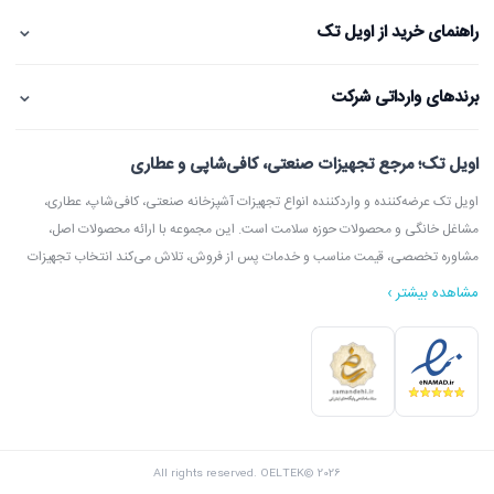
⌄
راهنمای خرید از اویل تک
⌄
برندهای وارداتی شرکت
اویل تک؛ مرجع تجهیزات صنعتی، کافی‌شاپی و عطاری
اویل تک عرضه‌کننده و واردکننده انواع تجهیزات آشپزخانه صنعتی، کافی‌شاپ، عطاری،
مشاغل خانگی و محصولات حوزه سلامت است. این مجموعه با ارائه محصولات اصل،
مشاوره تخصصی، قیمت مناسب و خدمات پس از فروش، تلاش می‌کند انتخاب تجهیزات
مشاهده بیشتر ›
در اویل تک می‌توانید انواع دستگاه آسیاب عطاری، آسیاب قهوه، دستگاه روغن‌گیری،
ارده‌گیری و کره‌گیری، دستگاه بخور، بویلر آب جوش، اسپرسوساز، گریل، سرخ‌کن، خمیرگیر،
اویل تک با امکان مشاوره قبل از خرید، بازدید از شوروم، ارسال سریع به سراسر ایران و
All rights reserved. OELTEK© 2026
پشتیبانی واقعی، گزینه‌ای مطمئن برای خرید تجهیزات صنعتی و فروشگاهی محسوب