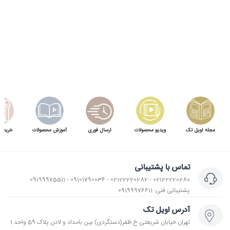
مجله اویل تک
ویدیو محصولات
ارسال فوری
آموزش محصولات
خرید 
تماس با پشتیبانی
02122220280 - 02122220282 - 09101790036 - 09199975511
پشتیبانی فنی: 09199976611
آدرس اویل تک
تهران خیابان شریعتی خ ظفر(دستگردی) بین بامداد و لادن پلاک 59 واحد 1