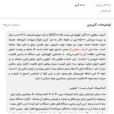
حداکثر میزان
1000 گرم
خردایش:
توضیحات کاربردی
<
مشاهده کامل
آسیاب عطاری 1000گرم گهواره ای بست BEST1000A با یک موتور قدرتمند 3/7 اسب بخار
و سرعت چرخش 25000 دور در دقیقه، قادر به خرد کردن انواع حبوبات، ادویه‌ها، هسته
خرما، هسته سنجد، چوب زرد چوبه، چوب دارچین، جوز هندی، برنج و سایر مواد مشابه
است. بدنه این
آسیاب صنعتی
از جنس استیل تهیه شده است که علاوه بر رعایت اصول
بهداشتی، نظافت آن را آسان می‌کند. با ساختاری گهواره‌ای، این دستگاه به راحتی قابلیت
تخلیه خروجی را داراست. این آسیاب عطاری یک کیلویی دارای موتور ژاپنی میباشد و در
کشور تایوان تولید میشود و به دلیل کیفیت بسیار بینظیر دارای قابلیت کارکرد برای سالیان
دراز را دارد. دستگاه دارای 3 تیغه بسیار محکم بست اصلی بوده و در لوازم جانبی آن 2 دست
تیغه 3 تایی اضافه اوریجینال هم وجود دارد و جنی آنها از استنلس استیل با کیفیت و
حرارت دیده بوده که قابلیت خردایش سختترین مواد ممکن را دارند.
آنباکسینگ آسیاب بست ۱ کیلویی
مدت زمان خردایش برای تمام ادویجات بین 40 تا 80 ثانیه میباشد که بیشترین زمان برای
زردچوبه و کمترین زمان برای فلفل و سنجد و آویشن و نظیر آن میباشد. کارکرد دستگاه بسیار
ساده است و بعد از پر کردن مخزن دستگاه قفل های دستگاه را خم کرده تا درب کامل سفت
شود و حتما درب در جهت حرکت ساعتگرد چرخانده تا میکروسوییچ فعال شود. سپس دکمه
روشن شدن دستگاه را زده برای انجام این کار در آسیاب یک کیلویی از تایمر استفاده میشود