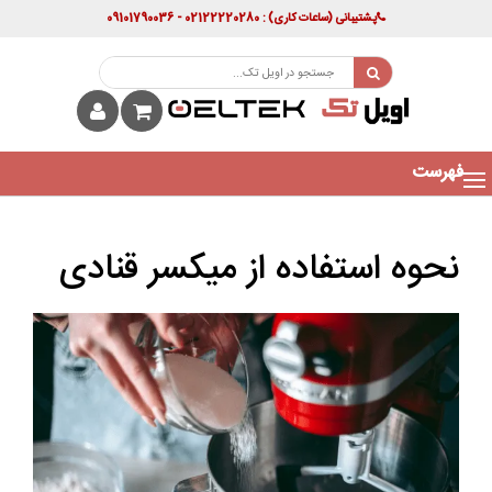
پشتیبانی
(ساعات کاری)
: 02122220280 - 09101790036
فهرست
نحوه استفاده از میکسر قنادی