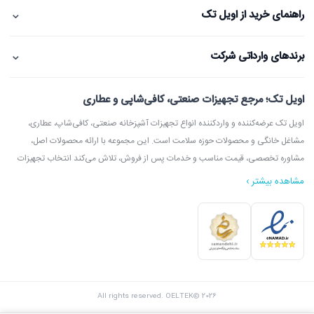
⌄
راهنمای خرید از اویل تک
⌄
برندهای وارداتی شرکت
اویل تک؛ مرجع تجهیزات صنعتی، کافی‌شاپی و عطاری
اویل تک عرضه‌کننده و واردکننده انواع تجهیزات آشپزخانه صنعتی، کافی‌شاپ، عطاری،
مشاغل خانگی و محصولات حوزه سلامت است. این مجموعه با ارائه محصولات اصل،
مشاوره تخصصی، قیمت مناسب و خدمات پس از فروش، تلاش می‌کند انتخاب تجهیزات
مشاهده بیشتر ›
در اویل تک می‌توانید انواع دستگاه آسیاب عطاری، آسیاب قهوه، دستگاه روغن‌گیری،
ارده‌گیری و کره‌گیری، دستگاه بخور، بویلر آب جوش، اسپرسوساز، گریل، سرخ‌کن، خمیرگیر،
اویل تک با امکان مشاوره قبل از خرید، بازدید از شوروم، ارسال سریع به سراسر ایران و
All rights reserved. OELTEK© 2026
پشتیبانی واقعی، گزینه‌ای مطمئن برای خرید تجهیزات صنعتی و فروشگاهی محسوب