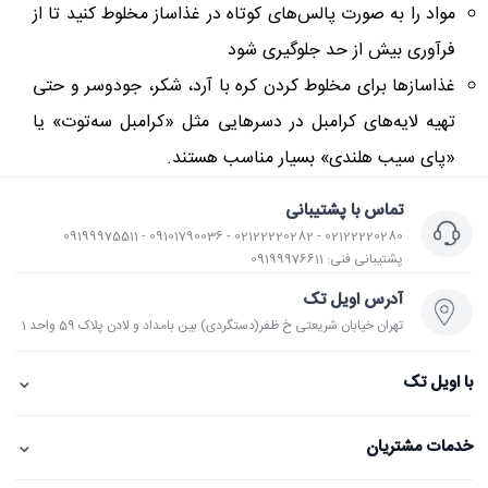
مواد را به صورت پالس‌های کوتاه در غذاساز مخلوط کنید تا از
فرآوری بیش از حد جلوگیری شود
غذاسازها برای مخلوط کردن کره با آرد، شکر، جودوسر و حتی
تهیه لایه‌های کرامبل در دسرهایی مثل «کرامبل سه‌توت» یا
«پای سیب هلندی» بسیار مناسب هستند.
تماس با پشتیبانی
02122220280 - 02122220282 - 09101790036 - 09199975511
پشتیبانی فنی: 09199976611
آدرس اویل تک
تهران خیابان شریعتی خ ظفر(دستگردی) بین بامداد و لادن پلاک 59 واحد 1
⌄
با اویل تک
⌄
خدمات مشتریان