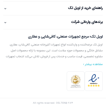
⌄
راهنمای خرید از اویل تک
⌄
برندهای وارداتی شرکت
اویل تک؛ مرجع تجهیزات صنعتی، کافی‌شاپی و عطاری
اویل تک عرضه‌کننده و واردکننده انواع تجهیزات آشپزخانه صنعتی، کافی‌شاپ، عطاری،
مشاغل خانگی و محصولات حوزه سلامت است. این مجموعه با ارائه محصولات اصل،
مشاوره تخصصی، قیمت مناسب و خدمات پس از فروش، تلاش می‌کند انتخاب تجهیزات
مشاهده بیشتر ›
در اویل تک می‌توانید انواع دستگاه آسیاب عطاری، آسیاب قهوه، دستگاه روغن‌گیری،
ارده‌گیری و کره‌گیری، دستگاه بخور، بویلر آب جوش، اسپرسوساز، گریل، سرخ‌کن، خمیرگیر،
اویل تک با امکان مشاوره قبل از خرید، بازدید از شوروم، ارسال سریع به سراسر ایران و
All rights reserved. OELTEK© 2026
پشتیبانی واقعی، گزینه‌ای مطمئن برای خرید تجهیزات صنعتی و فروشگاهی محسوب