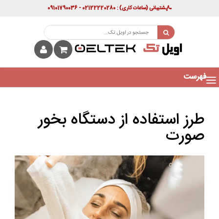
پشتیبانی
(ساعات کاری)
: 02122220280 - 09101790036
فهرست
طرز استفاده از دستگاه بخور
صورت