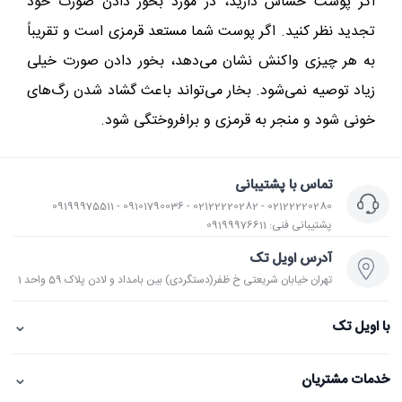
اگر پوست حساس دارید، در مورد بخور دادن صورت خود
تجدید نظر کنید. اگر پوست شما مستعد قرمزی است و تقریباً
به هر چیزی واکنش نشان می‌دهد، بخور دادن صورت خیلی
زیاد توصیه نمی‌شود. بخار می‌تواند باعث گشاد شدن رگ‌های
خونی شود و منجر به قرمزی و برافروختگی شود.
تماس با پشتیبانی
02122220280 - 02122220282 - 09101790036 - 09199975511
پشتیبانی فنی: 09199976611
آدرس اویل تک
تهران خیابان شریعتی خ ظفر(دستگردی) بین بامداد و لادن پلاک 59 واحد 1
⌄
با اویل تک
⌄
خدمات مشتریان