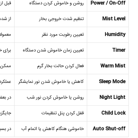
Power / On-Off
روشن و خاموش کردن دستگاه
قبل از
Mist Level
تنظیم شدت خروجی بخار
از شدت
Humidity
تعیین رطوبت مورد نظر
معمولاً محدوده 
Timer
تعیین زمان خاموش شدن دستگاه
برای خ
Warm Mist
فعال کردن حالت بخار گرم
ممکن ا
Sleep Mode
کاهش یا خاموش شدن نور نمایشگر
عملکرد
Night Light
روشن یا خاموش کردن نور شب
در بعض
Child Lock
قفل کردن پنل تنظیمات
جایگزی
Auto Shut-off
خاموشی هنگام کاهش یا اتمام آب
در بسی