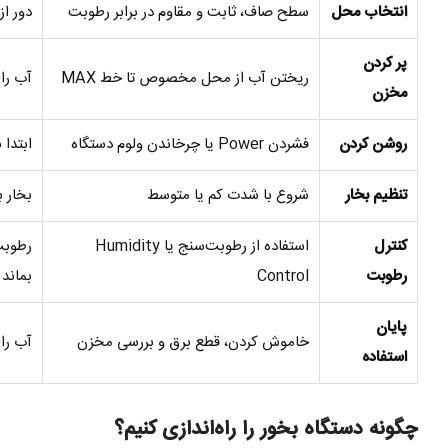
انتخاب محل
سطح صاف، ثابت و مقاوم در برابر رطوبت
دور از
پر کردن
ریختن آب از محل مخصوص تا خط MAX
آب را 
مخزن
روشن کردن
فشردن Power یا چرخاندن ولوم دستگاه
ابتدا 
تنظیم بخار
شروع با شدت کم یا متوسط
بخار 
کنترل
استفاده از رطوبت‌سنج یا Humidity
رطوبت
Control
بماند
پایان
خاموش کردن، قطع برق و بررسی مخزن
آب را
استفاده
چگونه دستگاه بخور را راه‌اندازی کنیم؟