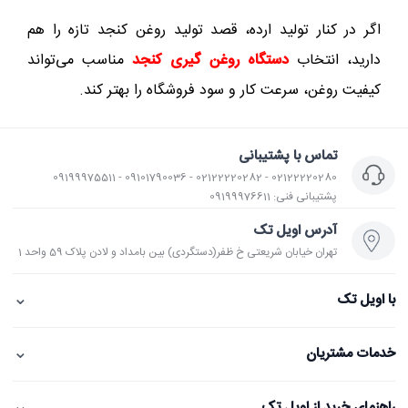
اگر در کنار تولید ارده، قصد تولید روغن کنجد تازه را هم
دارید، انتخاب
دستگاه روغن گیری کنجد
مناسب می‌تواند
کیفیت روغن، سرعت کار و سود فروشگاه را بهتر کند.
تماس با پشتیبانی
02122220280 - 02122220282 - 09101790036 - 09199975511
پشتیبانی فنی: 09199976611
آدرس اویل تک
تهران خیابان شریعتی خ ظفر(دستگردی) بین بامداد و لادن پلاک 59 واحد 1
⌄
با اویل تک
⌄
خدمات مشتریان
⌄
راهنمای خرید از اویل تک