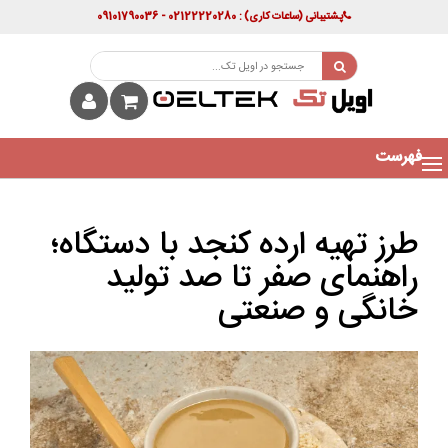
پشتیبانی
(ساعات کاری)
: 02122220280 - 09101790036
فهرست
طرز تهیه ارده کنجد با دستگاه؛
راهنمای صفر تا صد تولید
خانگی و صنعتی