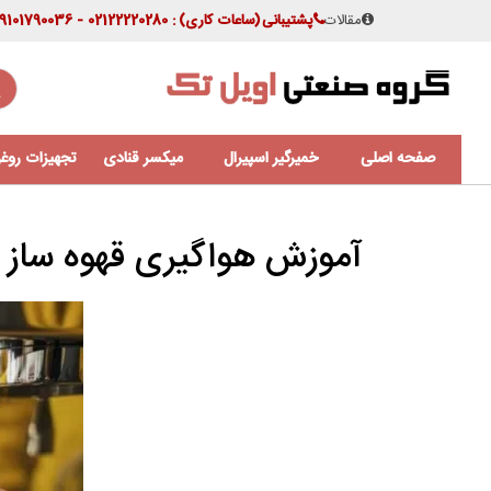
مقالات
پشتیبانی
(ساعات کاری)
: 02122220280 - 09101790036
صفحه اصلی
خمیرگیر اسپیرال
میکسر قنادی
تجهیزات روغن
آموزش هواگیری قهوه ساز ن