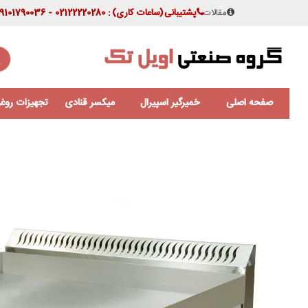
مقالات
پشتیبانی
(ساعات کاری)
: 02122220280 - 09101790036
صفحه اصلی
خمیرگیر اسپیرال
میکسر قنادی
تجهیزات روغن