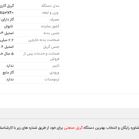
مدل دستگاه
گریل گازی تخت م
وزن و ابعاد
73X53X40 سانتی
مصرف
گاز دارای
کشور سازنده
تایوان
جنس بدنه
استیل 304 ضد خش
ضخامت بدنه خارجی
2.2 میلی متر
جنس گریل
استیل 6 میلیتمتر سنگین
ضمانت و خدمات پس از
5 سال خدمات پس از فروش
فروش
تایمر
ندارد
ورودی
گاز مایع
ترموستات
ندارد
وره رایگان و انتخاب بهترین دستگاه
گریل صنعتی
برای خود از طریق شماره های زیر با کارشناس