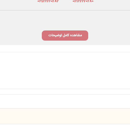
02122220282
02122220280
مشاهده کامل توضیحات