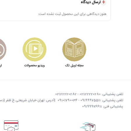
ارسال دیدگاه
هنوز دیدگاهی برای این محصول ثبت نشده است.
مجله اویل تک
ویدیو محصولات
ار
تلفن پشتیبانی: 02122220280 - 02122220282
تلفن پشتیبانی: 09199975511 - 09101790036
|
آدرس: تهران خیابان شریعتی خ ظفر (دستگردی)
پشتیبانی فنی: 09199976611