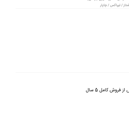
از / تیپاکس / چاپار
فروش کامل 5 سال