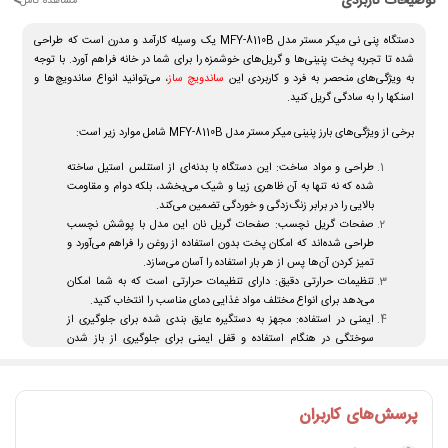
توضیحات کاربردی
<
مشاهده کامل
دستگاه پنی نی میکر مستر مدل MFY-8110B یک وسیله کارآمد و مدرن است که طراحی
شده تا تجربه پخت پنینی‌ها و گریل‌های خوشمزه را برای شما در خانه فراهم آورد. با توجه
به ویژگی‌های منحصر به فرد و کاربردی این
ساندویچ ساز
، می‌توانید انواع ساندویچ‌ها و
اسنکها را به سادگی گریل کنید.
برخی از ویژگی‌های بارز پنینی میکر مستر مدل MFY-8110B شامل موارد زیر است:
طراحی و مواد ساخت:
این دستگاه با بدنه‌ای از استنلس استیل ساخته
شده که نه تنها به آن ظاهری زیبا و شیک می‌بخشد، بلکه دوام و مقاومت
بالایی را در برابر زنگ‌زدگی و خوردگی تضمین می‌کند.
صفحات گریل نچسب:
صفحات گریل نان این مدل با پوشش نچسب
طراحی شده‌اند که امکان پخت بدون استفاده از روغن را فراهم می‌آورد و
تمیز کردن آن‌ها پس از هر بار استفاده را آسان می‌سازد.
تنظیمات حرارتی دقیق:
دارای تنظیمات حرارتی است که به شما امکان
می‌دهد برای انواع مختلف مواد غذایی دمای مناسب را انتخاب کنید.
ایمنی در استفاده:
مجهز به دستگیره عایق بندی شده برای جلوگیری از
سوختگی در هنگام استفاده و قفل ایمنی برای جلوگیری از باز شدن
ناخواسته در حین پخت.
پنینی میکر مستر مدل MFY-8110B یک افزودنی عالی برای آشپزخانه هر خانه‌ای است،
پرسش‌های کاربران
خصوصاً برای کسانی که به دنبال راه‌های سریع و سالم برای تهیه وعده‌های غذایی گرم
هستند. این دستگاه با قابلیت‌های چندگانه و کاربرد آسان، تجربه آشپزی را لذت‌بخش و