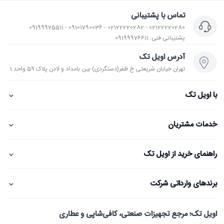
تماس با پشتیبانی
02122220280 - 02122220282 - 09101790036 - 09199975511
پشتیبانی فنی: 09199976611
آدرس اویل تک
تهران خیابان شریعتی خ ظفر(دستگردی) بین بامداد و لادن پلاک 59 واحد 1
⌄
با اویل تک
⌄
خدمات مشتریان
⌄
راهنمای خرید از اویل تک
⌄
برندهای وارداتی شرکت
اویل تک؛ مرجع تجهیزات صنعتی، کافی‌شاپی و عطاری