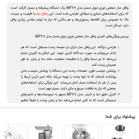
وافل ساز صنعتی لوزی دوبل مستر مدل MFY-2 یک دستگاه پیشرفته و بسیار کارآمد است
که برای استفاده‌های تجاری و حرفه‌ای طراحی شده است. این
وافل ساز
با ظرفیت و سرعت
بالا، به خصوص برای کافه‌ها، رستوران‌ها و هر مکانی که نیاز به تولید مقادیر زیادی وافل
دارد، ایده‌آل است.
بررسی ویژگی‌های کلیدی وافل ساز صنعتی لوزی دوبل مستر مدل MFY-2:
طراحی دوگانه:
این وافل ساز دارای دو صفحه پخت مستقل است که هر
کدام می‌توانند به صورت جداگانه کنترل شوند. این امکان به کاربران اجازه
می‌دهد تا دو دسته وافل را با تنظیمات متفاوت، مانند دما و زمان، به طور
همزمان پخت کنند.
پوشش نچسب قوی:
صفحات پخت این دستگاه با پوشش نچسب عالی
پوشانده شده‌اند که نه تنها پخت را بهینه می‌کند بلکه تمیز کردن آن‌ها را
پس از هر بار استفاده بسیار آسان می‌سازد. این ویژگی برای استفاده‌های
صنعتی که نیاز به نظافت سریع و مکرر دارند، بسیار مهم است.
کنترل دقیق دما و تایمر:
مدل MFY-2 مجهز به ترموستات‌ها و تایمرهای
دیجیتال است که به کاربر اجازه می‌دهد دما و زمان پخت را دقیقاً تنظیم
کند، اطمینان حاصل کند که هر دسته وافل با دقت فراوان و طبق
دستورالعمل‌های دقیق پخته می‌شود.
پیشنهاد برای شما
ساخت و دوام بالا:
ساختار روباز و سنگین این وافل ساز، همراه با مواد با
کیفیت بالا، اطمینان می‌دهد که دستگاه در برابر استفاده مداوم و شرایط
سخت آشپزخانه‌های تجاری مقاومت نشان می‌دهد.
چندمنظورگی:
علاوه بر تولید وافل، این دستگاه می‌تواند برای ساخت انواع