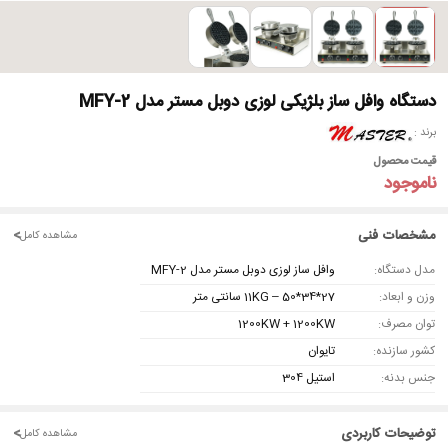
دستگاه وافل ساز بلژیکی لوزی دوبل مستر مدل MFY-2
برند
قیمت محصول
ناموجود
مشخصات فنی
<
مشاهده کامل
مدل دستگاه:
وافل ساز لوزی دوبل مستر مدل MFY-2
وزن و ابعاد:
11KG – 50*34*27 سانتی متر
توان مصرف:
1200KW + 1200KW
کشور سازنده:
تایوان
جنس بدنه:
استیل 304
توضیحات کاربردی
<
مشاهده کامل