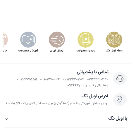
مجله اویل تک
ویدیو محصولات
ارسال فوری
آموزش محصولات
خرید 
تماس با پشتیبانی
02122220280 - 02122220282 - 09101790036 - 09199975511
پشتیبانی فنی: 09199976611
آدرس اویل تک
تهران خیابان شریعتی خ ظفر(دستگردی) بین بامداد و لادن پلاک 59 واحد 1
⌄
با اویل تک